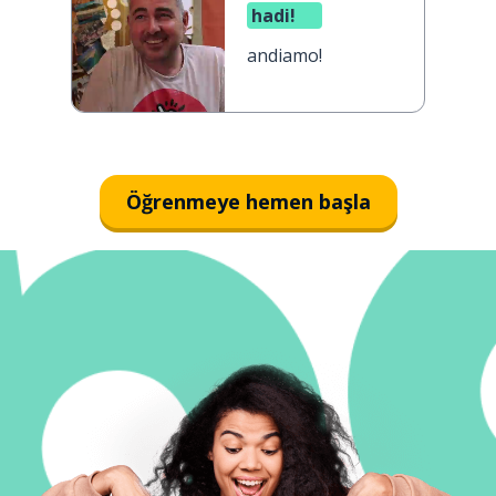
hadi!
andiamo!
Öğrenmeye hemen başla