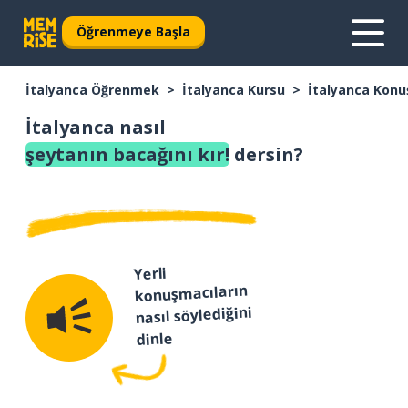
Öğrenmeye Başla
İtalyanca Öğrenmek
İtalyanca Kursu
İtalyanca Konu
İtalyanca nasıl
şeytanın bacağını kır!
dersin?
Yerli
konuşmacıların
nasıl söylediğini
dinle