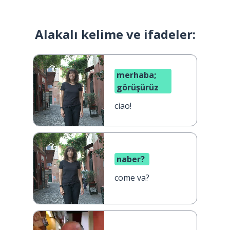
Alakalı kelime ve ifadeler:
merhaba;
görüşürüz
ciao!
naber?
come va?