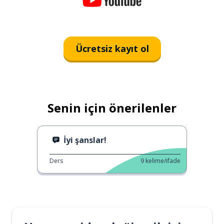
Ücretsiz kayıt ol
Senin için önerilenler
İyi şanslar!
Ders
9
kelime/ifade