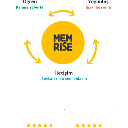
Öğren
Yoğunlaş
Kelime ezberle
İnsanları anla
İletişim
Başkaları da seni anlasın
İndirmek için
App Store
Şimdi İ