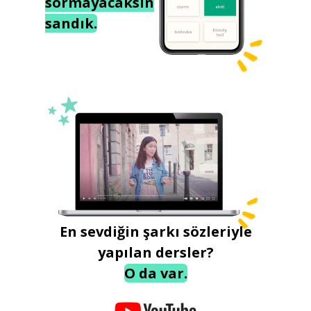
sormayacaksın
sandık.
En sevdiğin şarkı sözleriyle
yapılan dersler?
O da var.