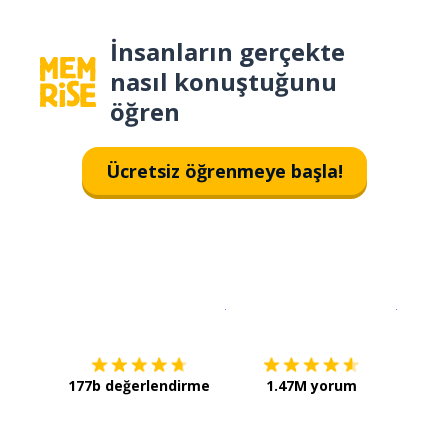
İnsanların gerçekte
nasıl konuştuğunu
öğren
Ücretsiz öğrenmeye başla!
İndirmek için
App Store
Şimdi İ
177b değerlendirme
1.47M yorum