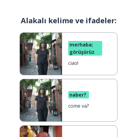
Alakalı kelime ve ifadeler:
merhaba;
görüşürüz
ciao!
naber?
come va?