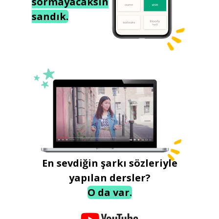
sormayacaksın
sandık.
En sevdiğin şarkı sözleriyle
yapılan dersler?
O da var.