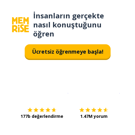
İnsanların gerçekte
nasıl konuştuğunu
öğren
Ücretsiz öğrenmeye başla!
İndirmek için
App Store
Şimdi İ
177b değerlendirme
1.47M yorum