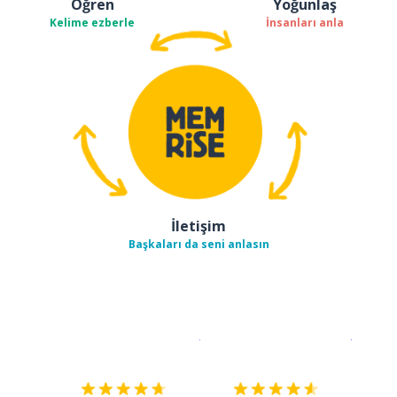
Öğren
Yoğunlaş
Kelime ezberle
İnsanları anla
İletişim
Başkaları da seni anlasın
İndirmek için
App Store
Şimdi İ