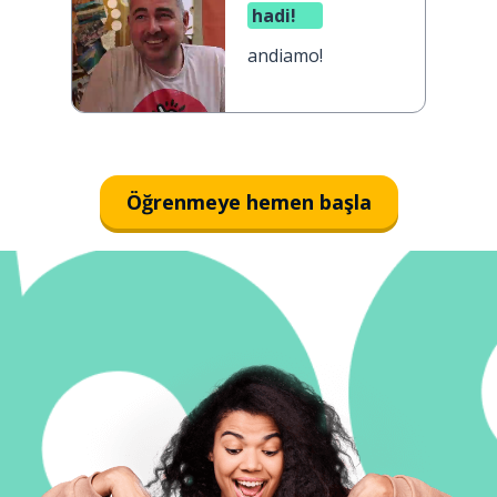
hadi!
andiamo!
Öğrenmeye hemen başla