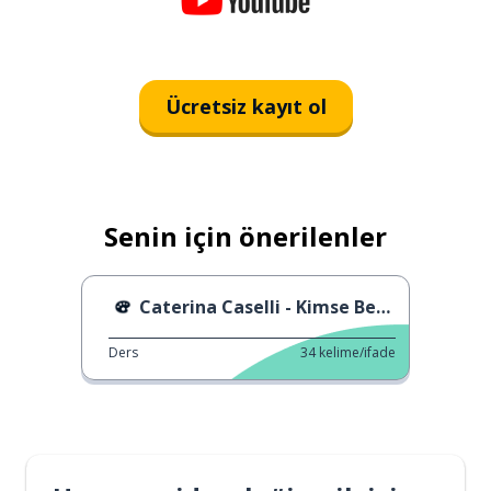
Ücretsiz kayıt ol
Senin için önerilenler
Caterina Caselli - Kimse Beni Yargılayamaz
Ders
34
kelime/ifade