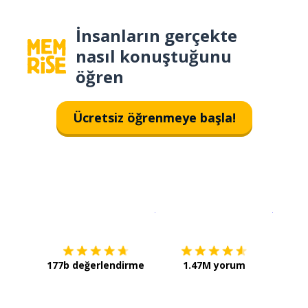
İnsanların gerçekte
nasıl konuştuğunu
öğren
Ücretsiz öğrenmeye başla!
İndirmek için
App Store
Şimdi İ
177b değerlendirme
1.47M yorum