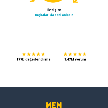
İletişim
Başkaları da seni anlasın
İndirmek için
App Store
Şimdi İ
177b değerlendirme
1.47M yorum