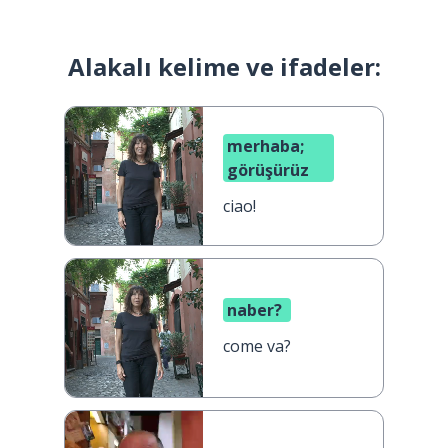
Alakalı kelime ve ifadeler:
merhaba;
görüşürüz
ciao!
naber?
come va?