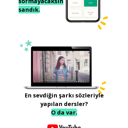
sormayacaksın
sandık.
En sevdiğin şarkı sözleriyle
yapılan dersler?
O da var.