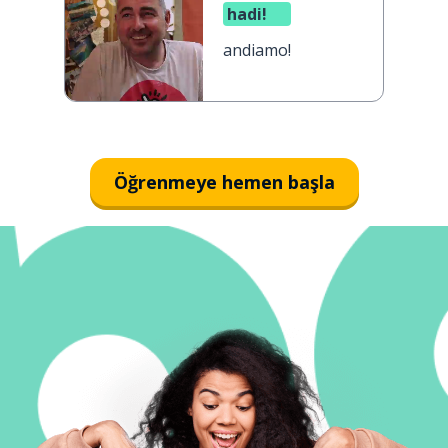
hadi!
andiamo!
Öğrenmeye hemen başla