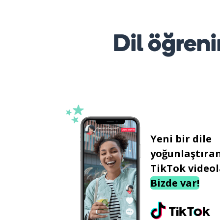
Dil öğreni
Yeni bir dile
yoğunlaştıra
TikTok videol
Bizde var!