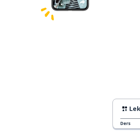
Lek
Ders