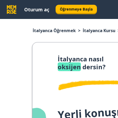
Oturum aç
Öğrenmeye Başla
İtalyanca Öğrenmek
İtalyanca Kursu
İtalyanca nasıl
oksijen
dersin?
Yerli konuş