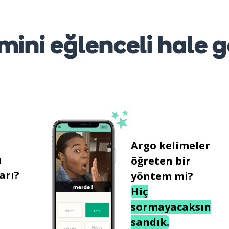
mini eğlenceli hale g
Argo kelimeler
n
öğreten bir
arı?
yöntem mi?
Hiç
sormayacaksın
sandık.