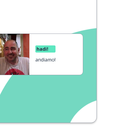
hadi!
andiamo!