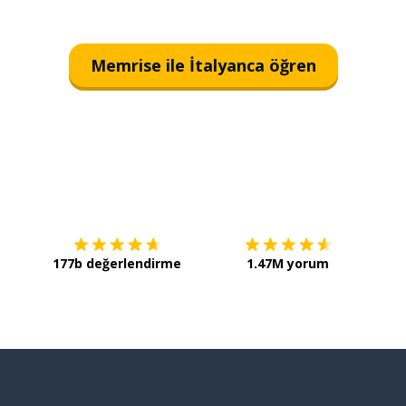
Memrise ile İtalyanca öğren
İndirmek için
App Store
Şimdi 
177b değerlendirme
1.47M yorum