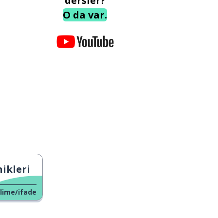
dersler?
O da var.
ikleri
lime/ifade