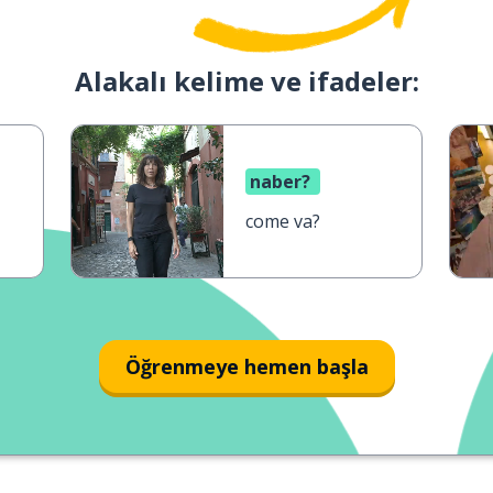
Alakalı kelime ve ifadeler:
naber?
come va?
Öğrenmeye hemen başla