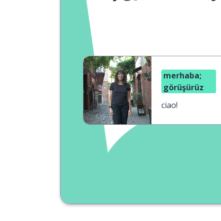
merhaba;
görüşürüz
ciao!