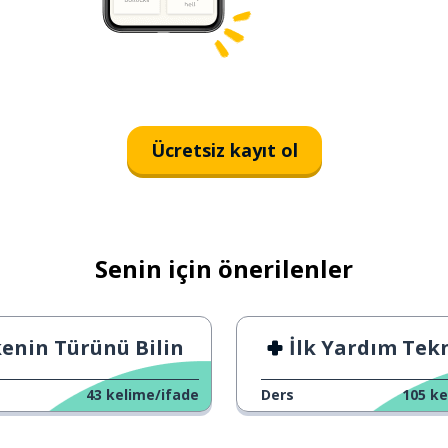
Ücretsiz kayıt ol
Senin için önerilenler
enin Türünü Bilin
İlk Yardım Tekn
43
kelime/ifade
Ders
105
ke