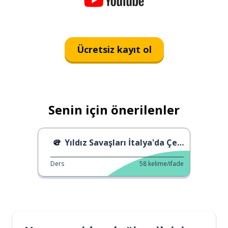
Ücretsiz kayıt ol
Senin için önerilenler
Yıldız Savaşları İtalya'da Çekim Yapıyor
Ders
58
kelime/ifade