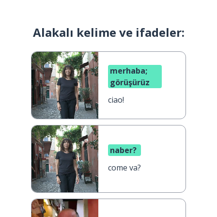
Alakalı kelime ve ifadeler:
merhaba;
görüşürüz
ciao!
naber?
come va?