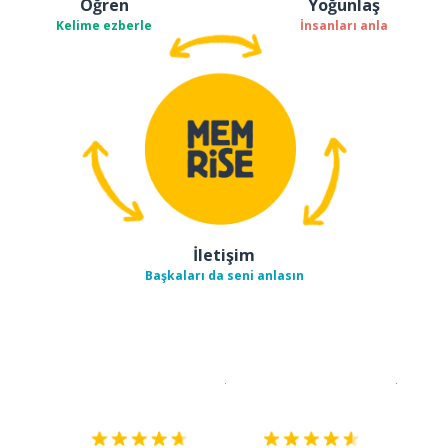
Öğren
Yoğunlaş
Kelime ezberle
İnsanları anla
İletişim
Başkaları da seni anlasın
İndirmek için
App Store
Şimdi İ