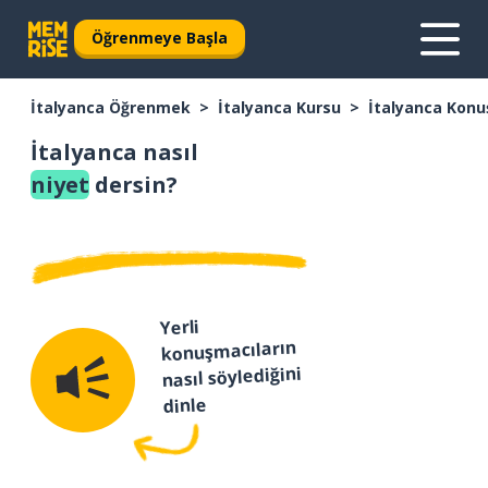
Öğrenmeye Başla
İtalyanca Öğrenmek
İtalyanca Kursu
İtalyanca Konu
İtalyanca nasıl
niyet
dersin?
Yerli
konuşmacıların
nasıl söylediğini
dinle