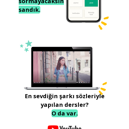
sormayacaksın
sandık.
En sevdiğin şarkı sözleriyle
yapılan dersler?
O da var.