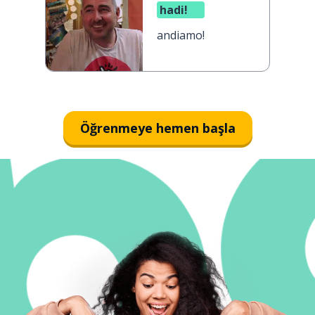
hadi!
andiamo!
Öğrenmeye hemen başla