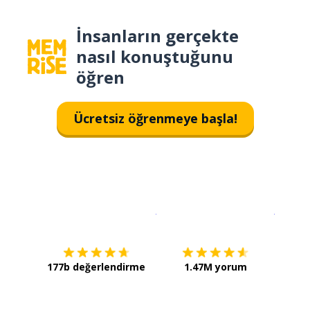
İnsanların gerçekte
nasıl konuştuğunu
öğren
Ücretsiz öğrenmeye başla!
İndirmek için
App Store
Şimdi İ
177b değerlendirme
1.47M yorum