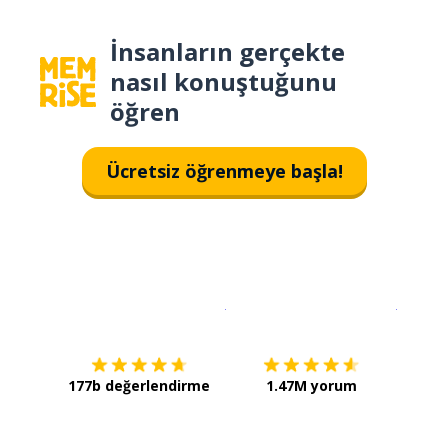
İnsanların gerçekte
nasıl konuştuğunu
öğren
Ücretsiz öğrenmeye başla!
İndirmek için
App Store
Şimdi İ
177b değerlendirme
1.47M yorum