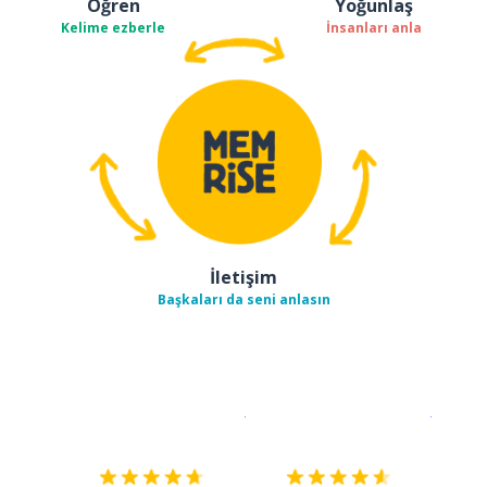
Öğren
Yoğunlaş
Kelime ezberle
İnsanları anla
İletişim
Başkaları da seni anlasın
İndirmek için
App Store
Şimdi İ