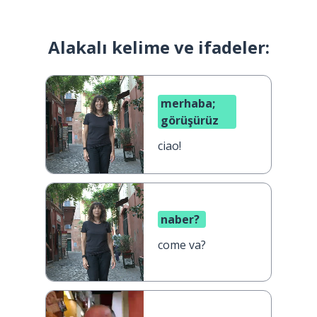
Alakalı kelime ve ifadeler:
merhaba;
görüşürüz
ciao!
naber?
come va?