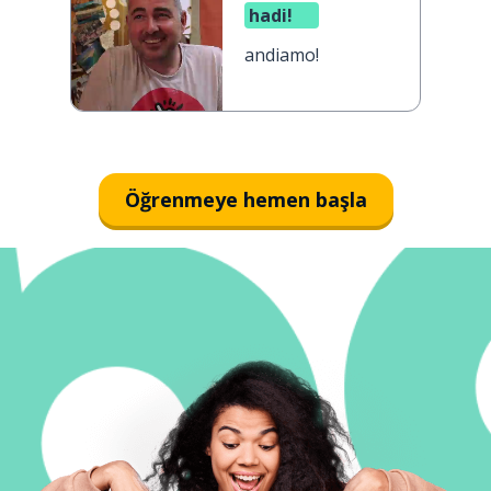
hadi!
andiamo!
Öğrenmeye hemen başla