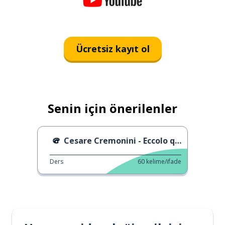
Ücretsiz kayıt ol
Senin için önerilenler
Cesare Cremonini - Eccolo qua il Natale
Ders
60
kelime/ifade