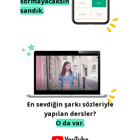
sormayacaksın
sandık.
En sevdiğin şarkı sözleriyle
yapılan dersler?
O da var.