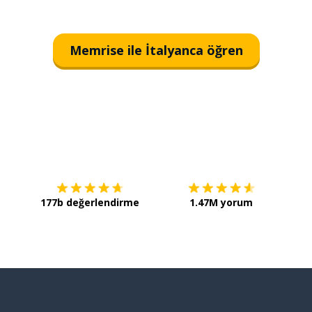
Memrise ile İtalyanca öğren
İndirmek için
App Store
Şimdi 
177b değerlendirme
1.47M yorum