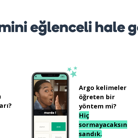
mini eğlenceli hale g
Argo kelimeler
n
öğreten bir
arı?
yöntem mi?
Hiç
sormayacaksın
sandık.