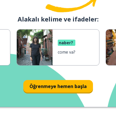
Alakalı kelime ve ifadeler:
naber?
come va?
Öğrenmeye hemen başla