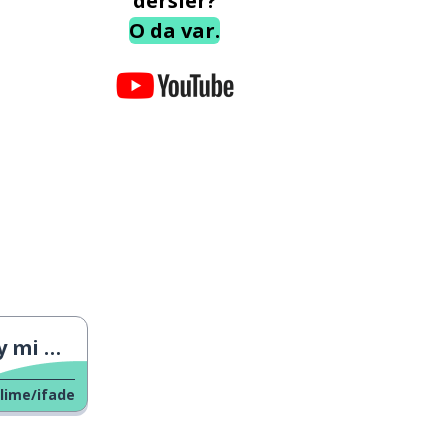
dersler?
O da var.
üney mi
lime/ifade