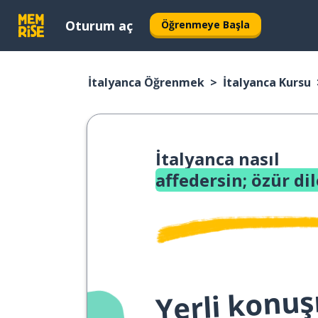
Oturum aç
Öğrenmeye Başla
İtalyanca Öğrenmek
İtalyanca Kursu
İtalyanca nasıl
affedersin; özür di
Yerli konuş