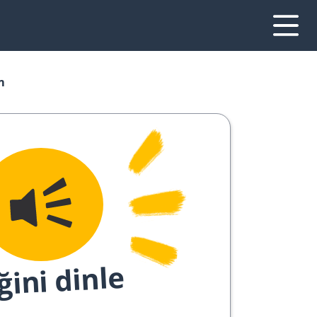
m
ğini dinle