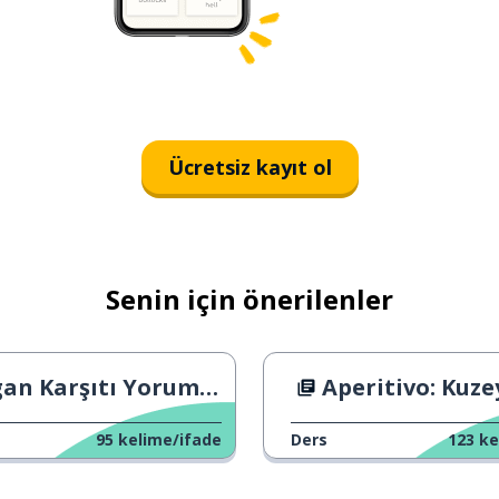
Ücretsiz kayıt ol
Senin için önerilenler
an Karşıtı Yorumlar
Aperitivo: Kuzey mi G
95
kelime/ifade
Ders
123
ke