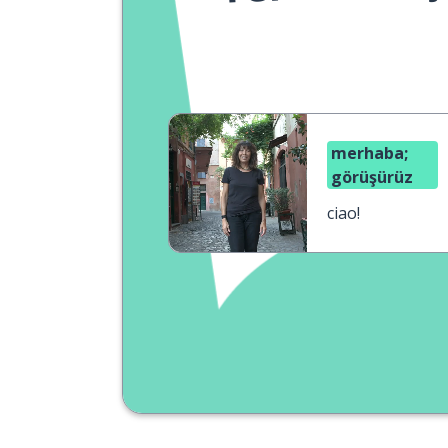
merhaba;
görüşürüz
ciao!