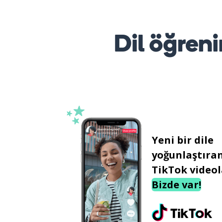
Dil öğreni
Yeni bir dile
yoğunlaştıra
TikTok videol
Bizde var!