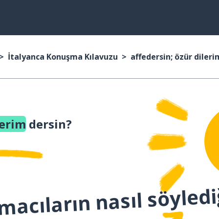
İtalyanca Konuşma Kılavuzu
affedersin; özür dileri
lerim
dersin?
macıların nasıl söyledi