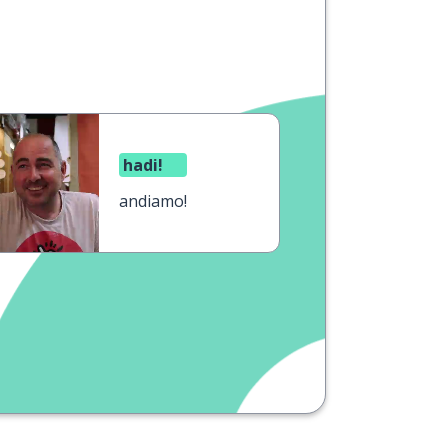
hadi!
andiamo!