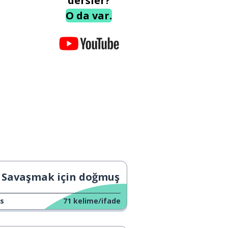
dersler?
O da var.
Savaşmak için doğmuş
s
71
kelime/ifade