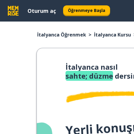
Oturum aç
Öğrenmeye Başla
İtalyanca Öğrenmek
İtalyanca Kursu
İtalyanca nasıl
sahte; düzme
dersi
Yerli konuş