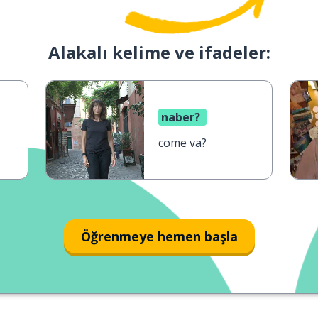
Alakalı kelime ve ifadeler:
naber?
come va?
Öğrenmeye hemen başla