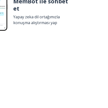
MemBot ile sohbet
et
Yapay zeka dil ortağımızla
konuşma alıştırması yap
İndir
Google Play