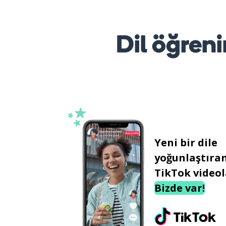
Dil öğreni
Yeni bir dile
yoğunlaştıra
TikTok videol
Bizde var!