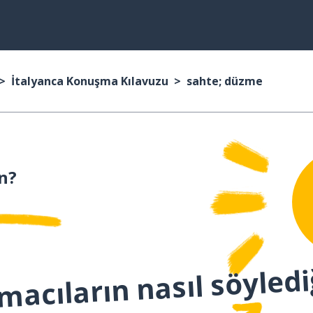
İtalyanca Konuşma Kılavuzu
sahte; düzme
n?
macıların nasıl söyledi