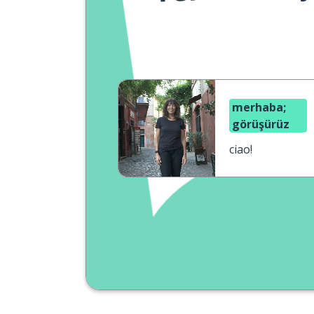
merhaba;
görüşürüz
ciao!