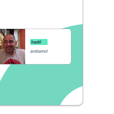
hadi!
andiamo!