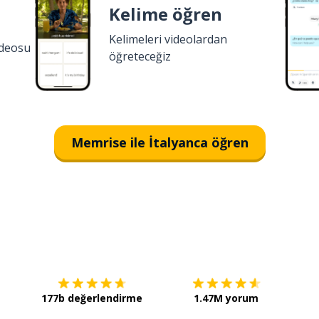
Kelime öğren
Kelimeleri videolardan
ideosu
öğreteceğiz
Memrise ile İtalyanca öğren
İndirmek için
App Store
Şimdi 
177b değerlendirme
1.47M yorum