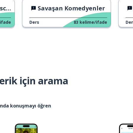
disco
Savaşan Komedyenler
ifade
Ders
83
kelime/ifade
Der
erik için arama
kında konuşmayı öğren