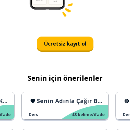
Ücretsiz kayıt ol
Senin için önerilenler
ma
Senin Adınla Çağır Beni Fragmanı
ifade
Ders
48
kelime/ifade
Der