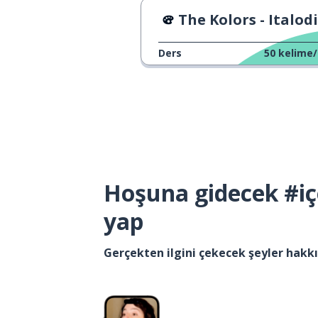
The Kolors - Italodisco -> The Kolors - Italo
Ders
50
kelime/
Hoşuna gidecek #iç
yap
Gerçekten ilgini çekecek şeyler hak