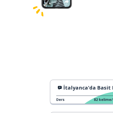
İtalyanca'da Basit Konuş
Ders
82
kelime/