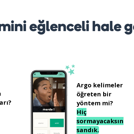
mini eğlenceli hale g
Argo kelimeler
n
öğreten bir
arı?
yöntem mi?
Hiç
sormayacaksın
sandık.