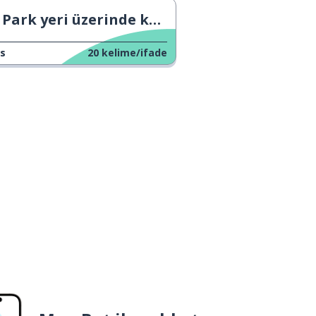
Park yeri üzerinde kavga etmek.
s
20
kelime/ifade