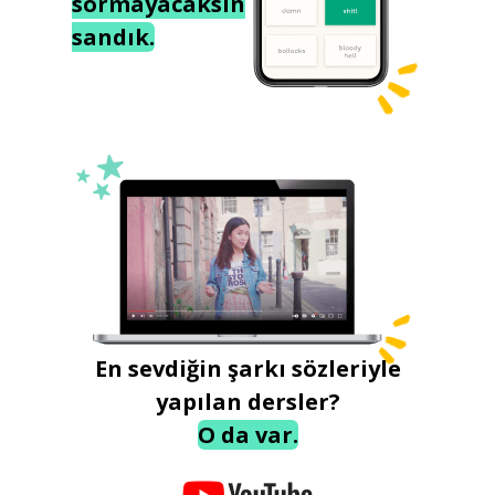
sormayacaksın
sandık.
En sevdiğin şarkı sözleriyle
yapılan dersler?
O da var.