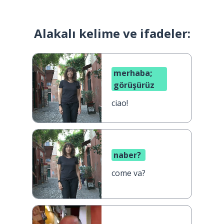
Alakalı kelime ve ifadeler:
merhaba;
görüşürüz
ciao!
naber?
come va?