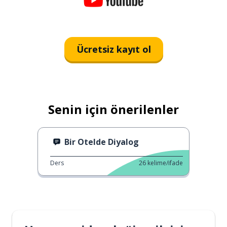
Ücretsiz kayıt ol
Senin için önerilenler
Bir Otelde Diyalog
Ders
26
kelime/ifade