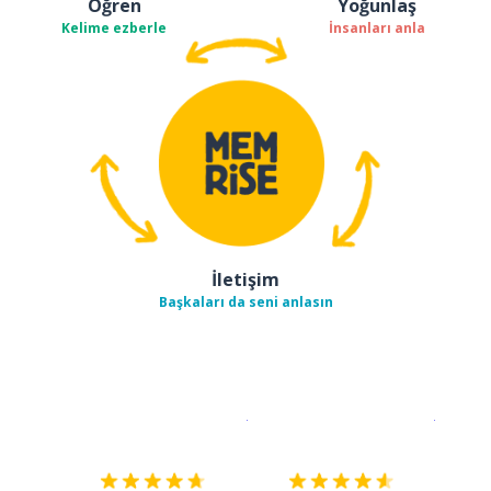
Öğren
Yoğunlaş
Kelime ezberle
İnsanları anla
İletişim
Başkaları da seni anlasın
İndirmek için
App Store
Şimdi İ