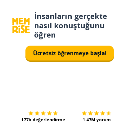
İnsanların gerçekte
nasıl konuştuğunu
öğren
Ücretsiz öğrenmeye başla!
İndirmek için
App Store
Şimdi İ
177b değerlendirme
1.47M yorum