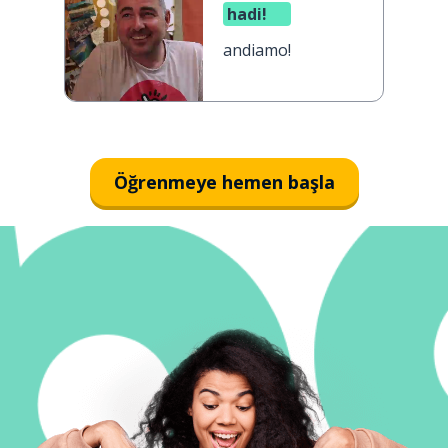
hadi!
andiamo!
Öğrenmeye hemen başla