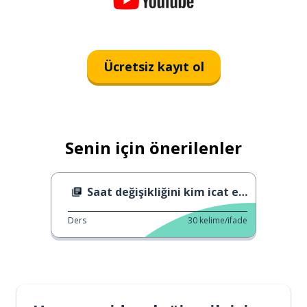
Ücretsiz kayıt ol
Senin için önerilenler
Saat değişikliğini kim icat etti?
Ders
30
kelime/ifade