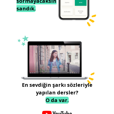
sormayacaksın
sandık.
En sevdiğin şarkı sözleriyle
yapılan dersler?
O da var.