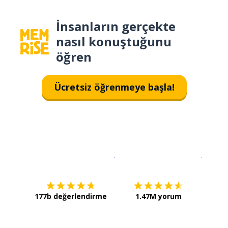
İnsanların gerçekte
nasıl konuştuğunu
öğren
Ücretsiz öğrenmeye başla!
İndirmek için
App Store
Şimdi İ
177b değerlendirme
1.47M yorum