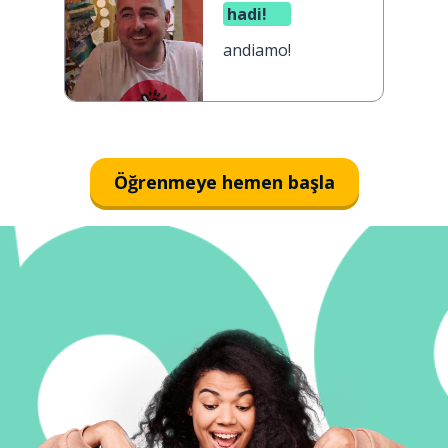
hadi!
andiamo!
Öğrenmeye hemen başla