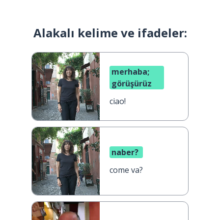
Alakalı kelime ve ifadeler:
merhaba;
görüşürüz
ciao!
naber?
come va?