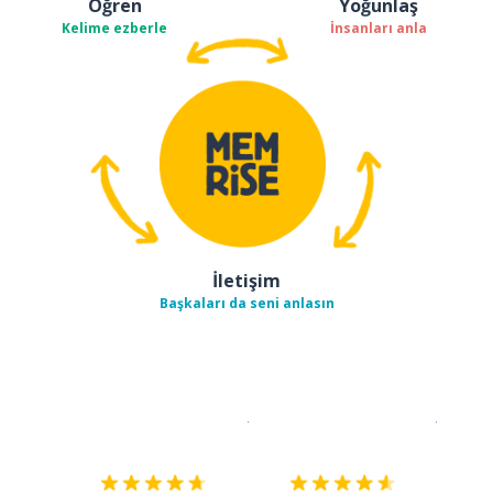
Öğren
Yoğunlaş
Kelime ezberle
İnsanları anla
İletişim
Başkaları da seni anlasın
İndirmek için
App Store
Şimdi İ