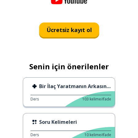
Ücretsiz kayıt ol
Senin için önerilenler
Bir İlaç Yaratmanın Arkasında
Ders
103
kelime/ifade
Soru Kelimeleri
Ders
10
kelime/ifade