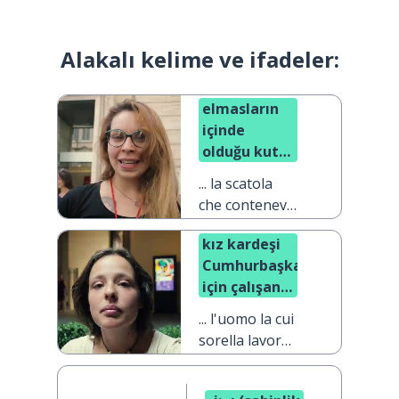
Alakalı kelime ve ifadeler:
elmasların
içinde
olduğu kutu
...
... la scatola
che conteneva
i diamanti
kız kardeşi
Cumhurbaşkanı
için çalışan
adam ...
... l'uomo la cui
sorella lavora
per il
Presidente