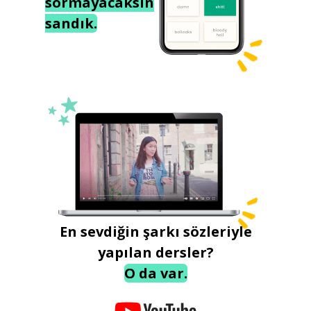
sormayacaksın
sandık.
En sevdiğin şarkı sözleriyle
yapılan dersler?
O da var.