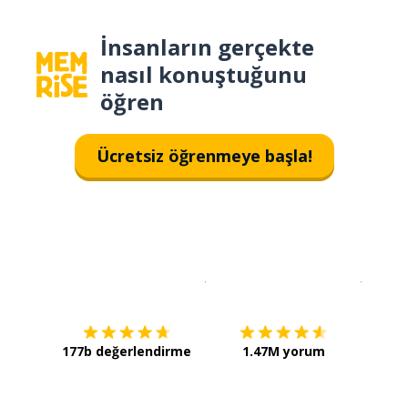
İnsanların gerçekte
nasıl konuştuğunu
öğren
Ücretsiz öğrenmeye başla!
İndirmek için
App Store
Şimdi İ
177b değerlendirme
1.47M yorum