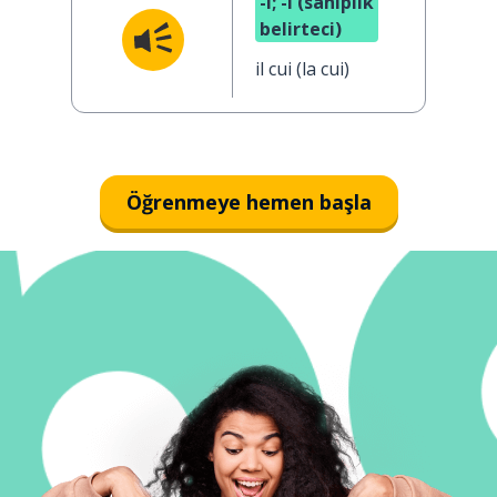
-i; -ı (sahiplik
belirteci)
il cui (la cui)
Öğrenmeye hemen başla