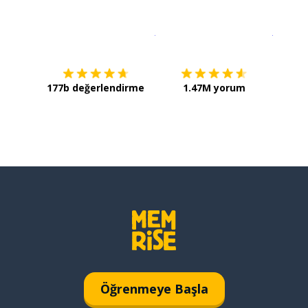
İndirmek için
App Store
Şimdi İ
177b değerlendirme
1.47M yorum
Öğrenmeye Başla