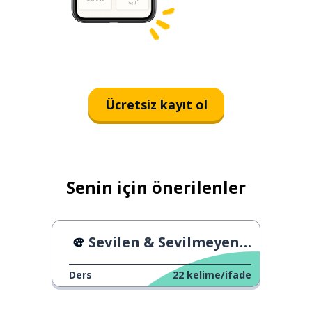
Ücretsiz kayıt ol
Senin için önerilenler
Sevilen & Sevilmeyen Şeyler 4
Ders
22
kelime/ifade