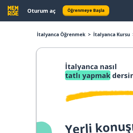
Oturum aç
Öğrenmeye Başla
İtalyanca Öğrenmek
İtalyanca Kursu
İtalyanca nasıl
tatlı yapmak
dersi
Yerli konuş