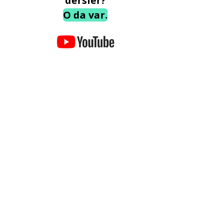
dersler?
O da var.