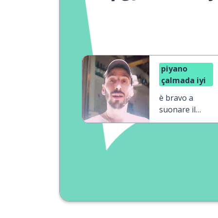
piyano
çalmada iyi
è bravo a
suonare il
pianoforte