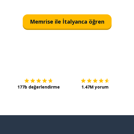
Memrise ile İtalyanca öğren
İndirmek için
App Store
Şimdi 
177b değerlendirme
1.47M yorum