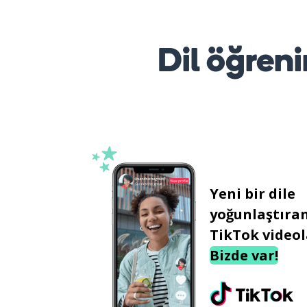
Dil öğreni
Yeni bir dile
yoğunlaştıra
TikTok videol
Bizde var!