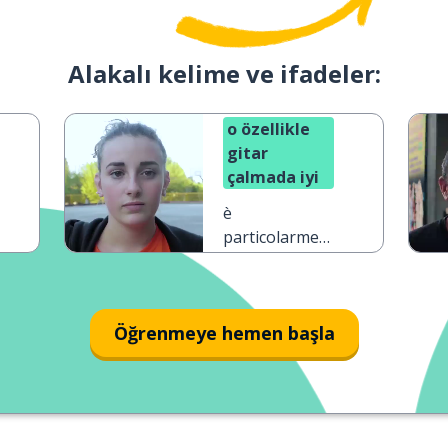
Alakalı kelime ve ifadeler:
o özellikle
gitar
çalmada iyi
è
particolarmente
brava a
suonare la
chitarra
Öğrenmeye hemen başla