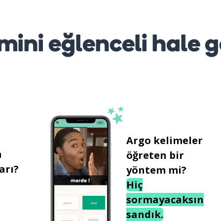
mini eğlenceli hale g
Argo kelimeler
n
öğreten bir
arı?
yöntem mi?
Hiç
sormayacaksın
sandık.