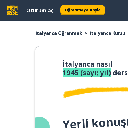
Oturum aç
Öğrenmeye Başla
İtalyanca Öğrenmek
İtalyanca Kursu
İtalyanca nasıl
1945 (sayı; yıl)
ders
Yerli konuş