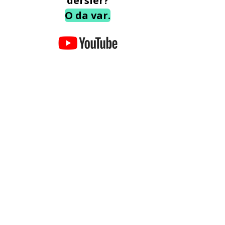
dersler?
O da var.