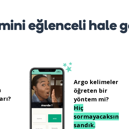
mini eğlenceli hale g
Argo kelimeler
n
öğreten bir
arı?
yöntem mi?
Hiç
sormayacaksın
sandık.