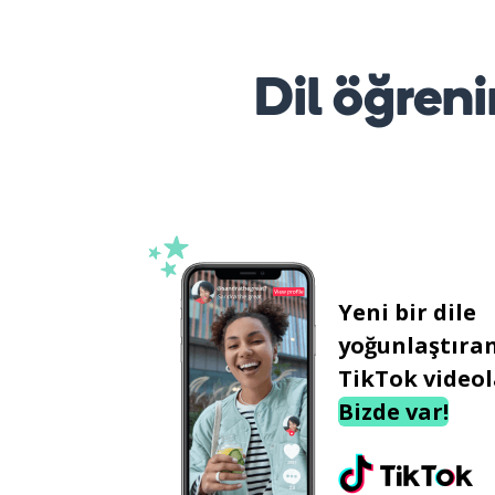
Dil öğreni
Yeni bir dile
yoğunlaştıra
TikTok videol
Bizde var!