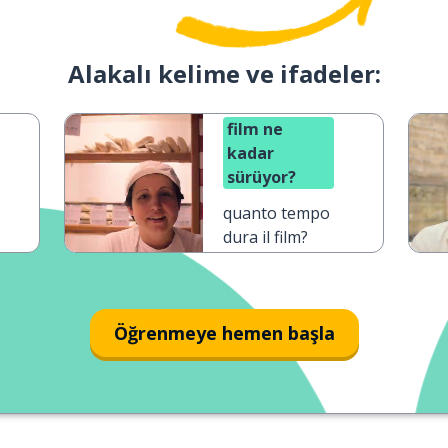
Alakalı kelime ve ifadeler:
film ne
kadar
sürüyor?
quanto tempo
dura il film?
Öğrenmeye hemen başla