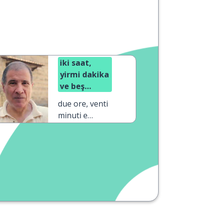
iki saat,
yirmi dakika
ve beş
saniye
due ore, venti
minuti e
cinque secondi