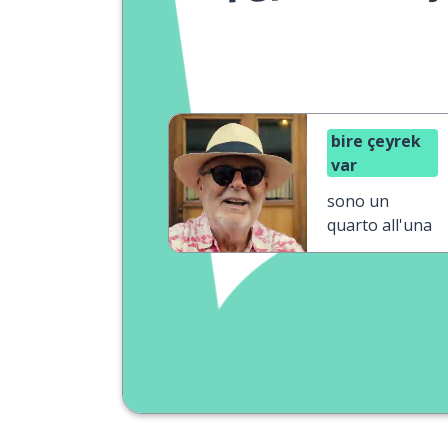
bire çeyrek
var
sono un
quarto all'una