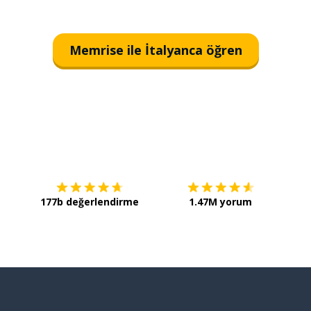
Memrise ile İtalyanca öğren
İndirmek için
App Store
Şimdi 
177b değerlendirme
1.47M yorum