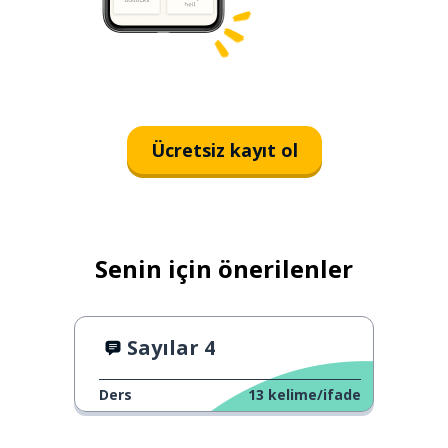
Ücretsiz kayıt ol
Senin için önerilenler
Sayılar 4
Ders
13
kelime/ifade