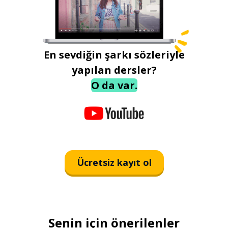
En sevdiğin şarkı sözleriyle
yapılan dersler?
O da var.
Ücretsiz kayıt ol
Senin için önerilenler