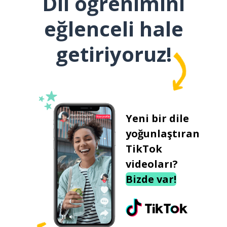
Dil öğrenimini
eğlenceli hale
getiriyoruz!
Yeni bir dile
yoğunlaştıran
TikTok
videoları?
Bizde var!