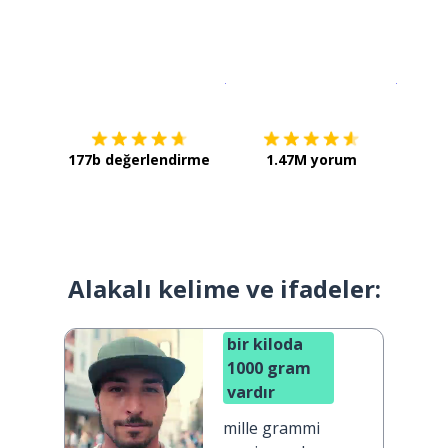
İndirmek için
App Store
Şimdi İ
177b değerlendirme
1.47M yorum
Alakalı kelime ve ifadeler:
bir kiloda
1000 gram
vardır
mille grammi