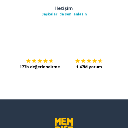
İletişim
Başkaları da seni anlasın
İndirmek için
App Store
Şimdi İ
177b değerlendirme
1.47M yorum