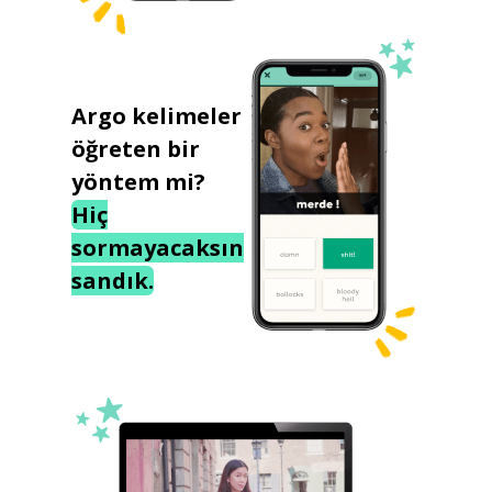
Argo kelimeler
öğreten bir
yöntem mi?
Hiç
sormayacaksın
sandık.