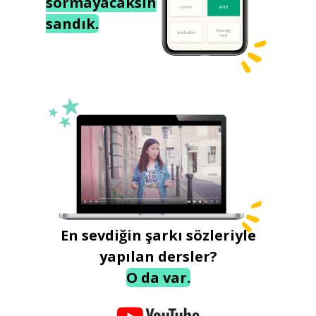
sormayacaksın
sandık.
En sevdiğin şarkı sözleriyle
yapılan dersler?
O da var.