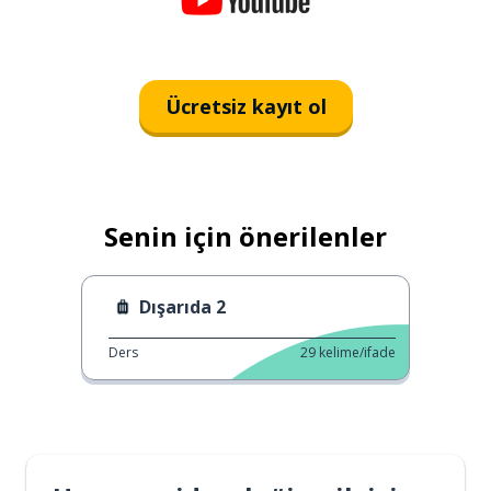
Ücretsiz kayıt ol
Senin için önerilenler
Dışarıda 2
Ders
29
kelime/ifade