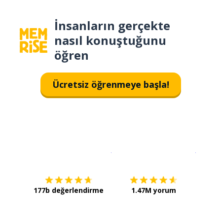
İnsanların gerçekte
nasıl konuştuğunu
öğren
Ücretsiz öğrenmeye başla!
İndirmek için
App Store
Şimdi İ
177b değerlendirme
1.47M yorum