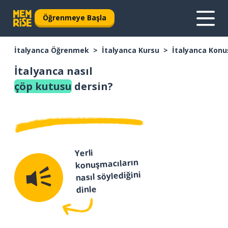
Öğrenmeye Başla
İtalyanca Öğrenmek
İtalyanca Kursu
İtalyanca Konu
İtalyanca nasıl
çöp kutusu
dersin?
Yerli
konuşmacıların
nasıl söylediğini
dinle