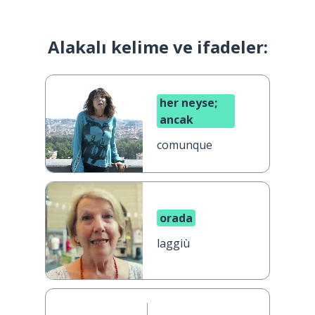
Alakalı kelime ve ifadeler:
her neyse;
ancak
comunque
orada
laggiù