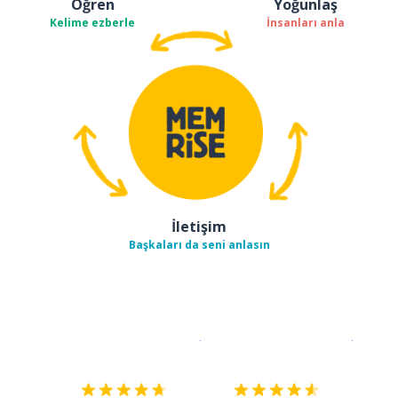
Öğren
Yoğunlaş
Kelime ezberle
İnsanları anla
İletişim
Başkaları da seni anlasın
İndirmek için
App Store
Şimdi İ