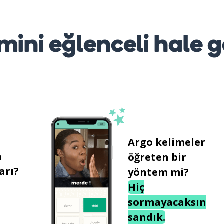
mini eğlenceli hale g
Argo kelimeler
n
öğreten bir
arı?
yöntem mi?
Hiç
sormayacaksın
sandık.