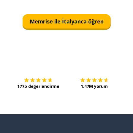
Memrise ile İtalyanca öğren
İndirmek için
App Store
Şimdi 
177b değerlendirme
1.47M yorum