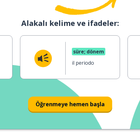
Alakalı kelime ve ifadeler:
süre; dönem
il periodo
Öğrenmeye hemen başla