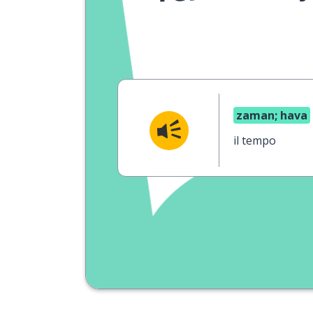
zaman; hava
il tempo