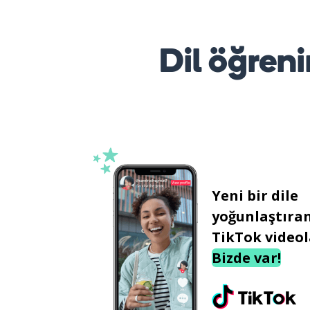
Dil öğreni
Yeni bir dile
yoğunlaştıra
TikTok videol
Bizde var!