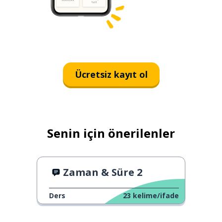
Ücretsiz kayıt ol
Senin için önerilenler
Zaman & Süre 2
Ders
23
kelime/ifade