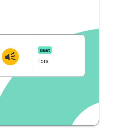
saat
l'ora