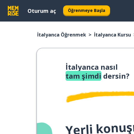
Oturum aç
Öğrenmeye Başla
İtalyanca Öğrenmek
İtalyanca Kursu
İtalyanca nasıl
tam şimdi
dersin?
Yerli konuş