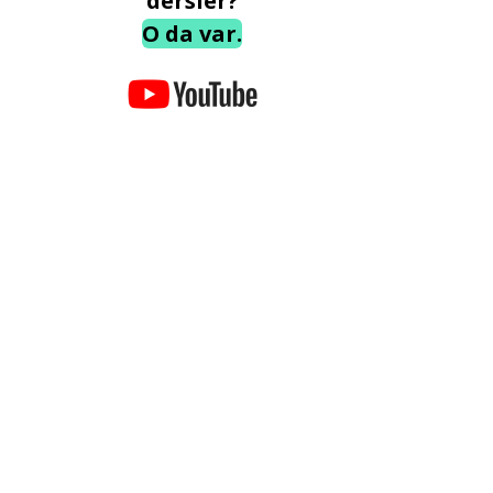
dersler?
O da var.