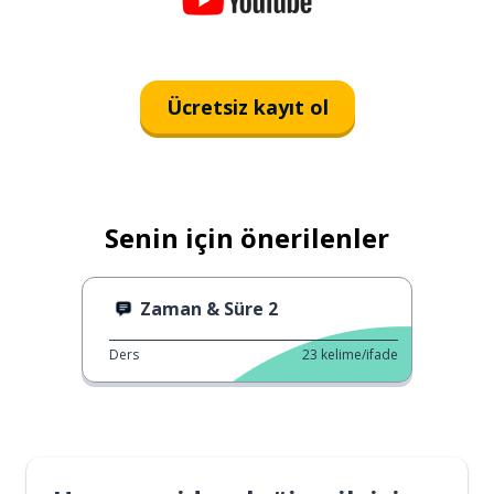
Ücretsiz kayıt ol
Senin için önerilenler
Zaman & Süre 2
Ders
23
kelime/ifade