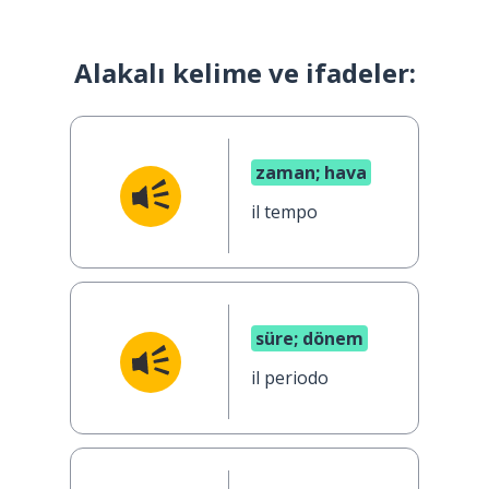
Alakalı kelime ve ifadeler:
zaman; hava
il tempo
süre; dönem
il periodo