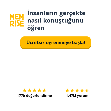
İnsanların gerçekte
nasıl konuştuğunu
öğren
Ücretsiz öğrenmeye başla!
İndirmek için
App Store
Şimdi İ
177b değerlendirme
1.47M yorum