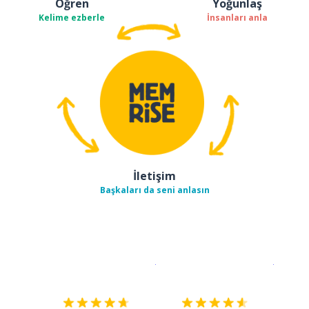
Öğren
Yoğunlaş
Kelime ezberle
İnsanları anla
İletişim
Başkaları da seni anlasın
İndirmek için
App Store
Şimdi İ