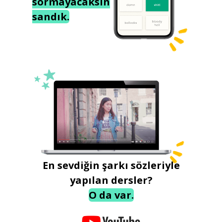
sormayacaksın
sandık.
En sevdiğin şarkı sözleriyle
yapılan dersler?
O da var.