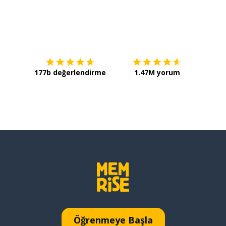
İndirmek için
App Store
Şimdi İ
177b değerlendirme
1.47M yorum
Öğrenmeye Başla