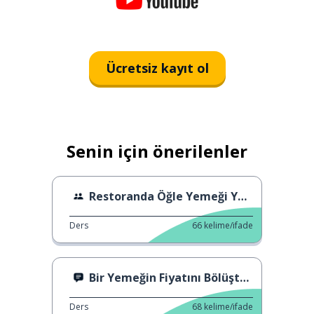
Ücretsiz kayıt ol
Senin için önerilenler
Restoranda Öğle Yemeği Yeme
Ders
66
kelime/ifade
Bir Yemeğin Fiyatını Bölüştürmek
Ders
68
kelime/ifade