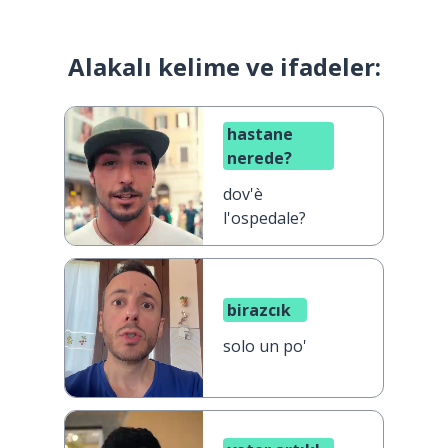
Alakalı kelime ve ifadeler:
hastane
nerede?
dov'è
l'ospedale?
birazcık
solo un po'