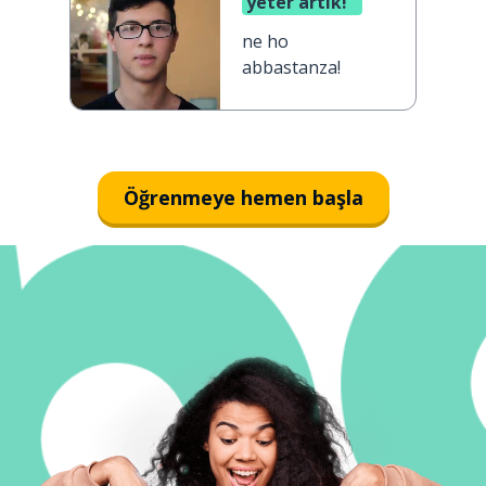
yeter artık!
ne ho
abbastanza!
Öğrenmeye hemen başla