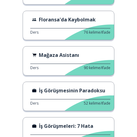
Floransa'da Kaybolmak
Ders
76
kelime/ifade
Mağaza Asistanı
Ders
90
kelime/ifade
İş Görüşmesinin Paradoksu
Ders
52
kelime/ifade
İş Görüşmeleri: 7 Hata