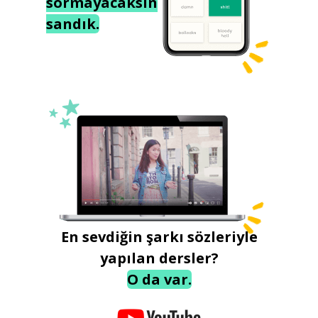
sormayacaksın
sandık.
En sevdiğin şarkı sözleriyle
yapılan dersler?
O da var.