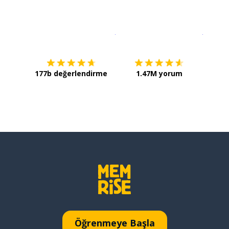
İndirmek için
App Store
Şimdi İ
177b değerlendirme
1.47M yorum
Öğrenmeye Başla