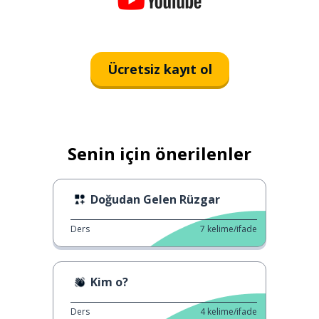
Ücretsiz kayıt ol
Senin için önerilenler
Doğudan Gelen Rüzgar
Ders
7
kelime/ifade
Kim o?
Ders
4
kelime/ifade