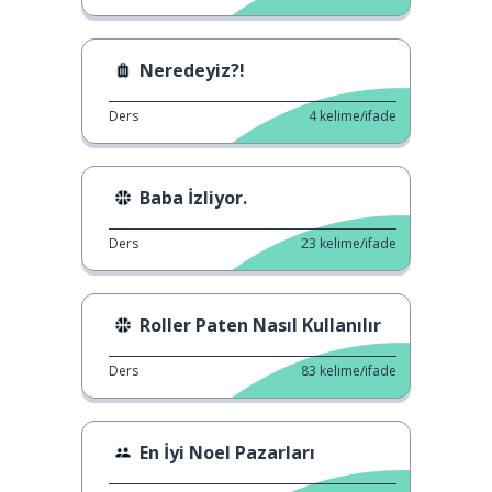
Neredeyiz?!
Ders
4
kelime/ifade
Baba İzliyor.
Ders
23
kelime/ifade
Roller Paten Nasıl Kullanılır
Ders
83
kelime/ifade
En İyi Noel Pazarları