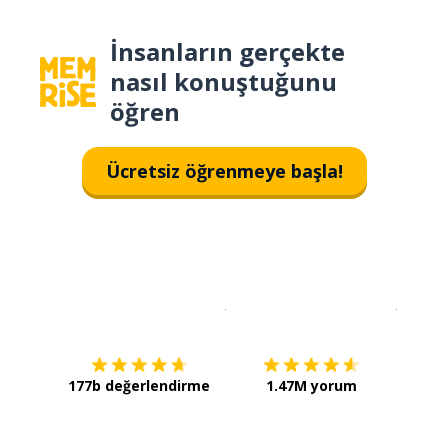
İnsanların gerçekte
nasıl konuştuğunu
öğren
Ücretsiz öğrenmeye başla!
İndirmek için
App Store
Şimdi İ
177b değerlendirme
1.47M yorum