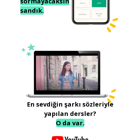
sormayacaksın
sandık.
En sevdiğin şarkı sözleriyle
yapılan dersler?
O da var.