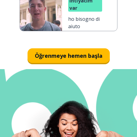
ihtiyacım
var
ho bisogno di
aiuto
Öğrenmeye hemen başla