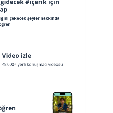
gidecek #içerik için
yap
lgini çekecek şeyler hakkında
öğren
Video izle
48.000+ yerli konuşmacı videosu
öğren