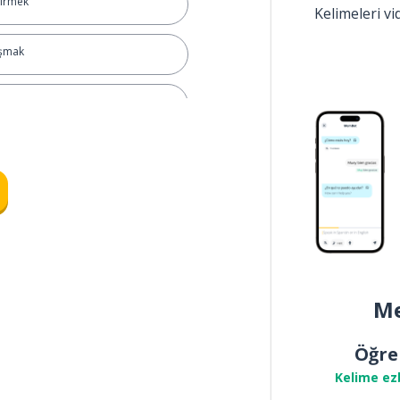
tirmek
Kelimeleri v
aşmak
ak
k
Me
Öğre
Kelime ez