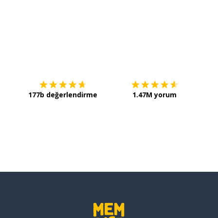
İndirmek için
App Store
Şimdi 
177b değerlendirme
1.47M yorum