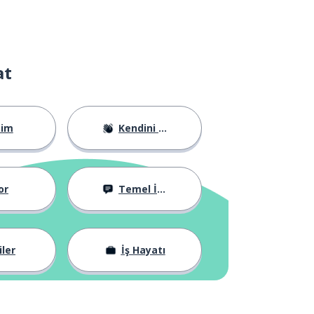
at
tim
Kendini Tanıtma
or
Temel İfadeler
iler
İş Hayatı