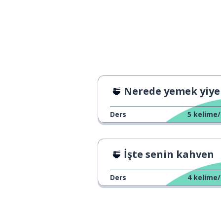
evde
a casa
birlikte
insieme
Nerede yemek yiyebilir
Ders
5
kelime/
İşte senin kahven
Ders
4
kelime/