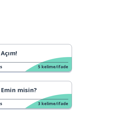
Açım!
s
5
kelime/ifade
Emin misin?
s
3
kelime/ifade