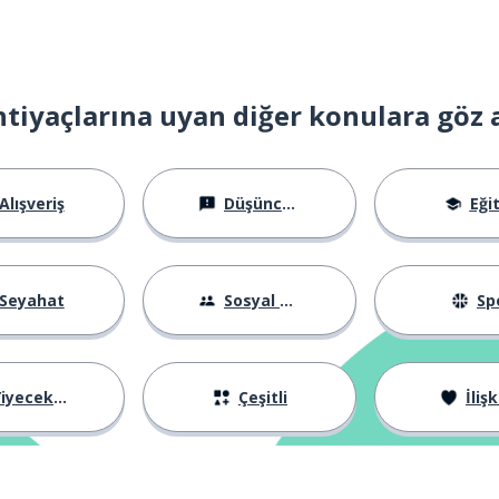
htiyaçlarına uyan diğer konulara göz 
Alışveriş
Düşünceler
Eği
Seyahat
Sosyal Hayat
Sp
iyecekler
Çeşitli
İlişk