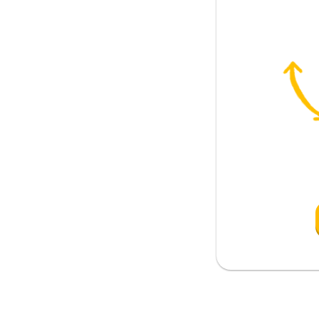
al
(telefonda)
 geçirmek
ir şeyi); tanışmak
k