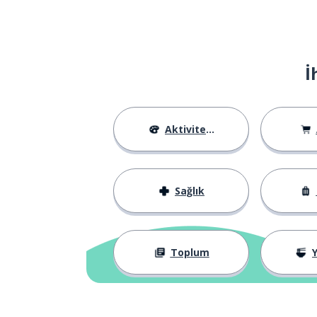
İ
Aktiviteler
Sağlık
Toplum
Y