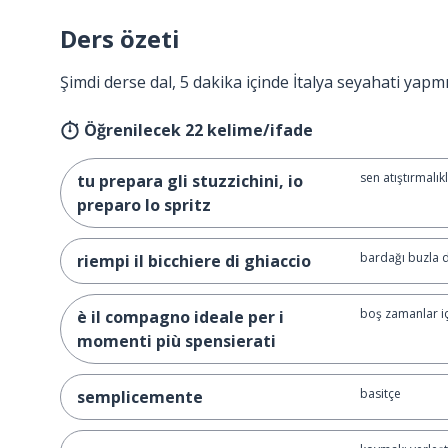
Ders özeti
Şimdi derse dal, 5 dakika içinde İtalya seyahati yapm
Öğrenilecek 22 kelime/ifade
sen atıştırmalık
tu prepara gli stuzzichini, io
preparo lo spritz
bardağı buzla 
riempi il bicchiere di ghiaccio
boş zamanlar içi
è il compagno ideale per i
momenti più spensierati
basitçe
semplicemente