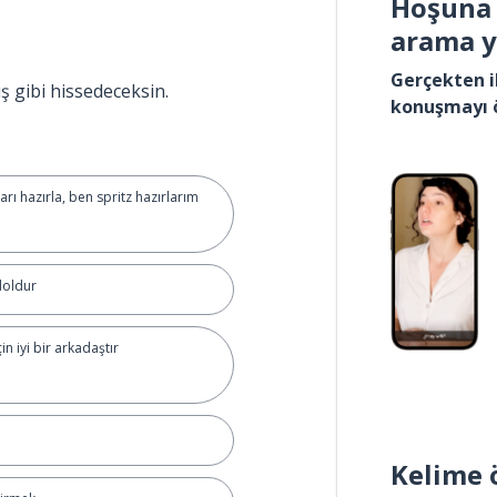
Hoşuna 
arama 
Gerçekten i
ış gibi hissedeceksin.
konuşmayı 
ları hazırla, ben spritz hazırlarım
doldur
n iyi bir arkadaştır
Kelime 