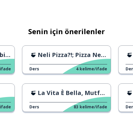
Senin için önerilenler
iz?
Neli Pizza?!; Pizza Neli?!
ifade
Ders
4
kelime/ifade
Der
La Vita È Bella, Mutfak Sahnesi
ifade
Ders
83
kelime/ifade
Der