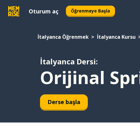
Oturum aç
Öğrenmeye Başla
İtalyanca Öğrenmek
İtalyanca Kursu
İtalyanca Dersi:
Orijinal Spr
Derse başla