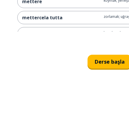
koymak; yerleş
mettere
zorlamak; uğr
mettercela tutta
hazırlamak
preparare
aperatif
l'aperitivo
Derse başla
varmak; ulaşm
arrivare
eklemek
aggiungere
ayrılmak; gitme
partire
yeteri kadar
sufficientemente