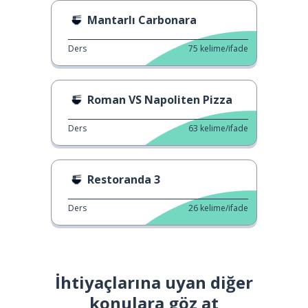
Mantarlı Carbonara
Ders
75
kelime/ifade
Roman VS Napoliten Pizza
Ders
63
kelime/ifade
Restoranda 3
Ders
26
kelime/ifade
İhtiyaçlarına uyan diğer
konulara göz at