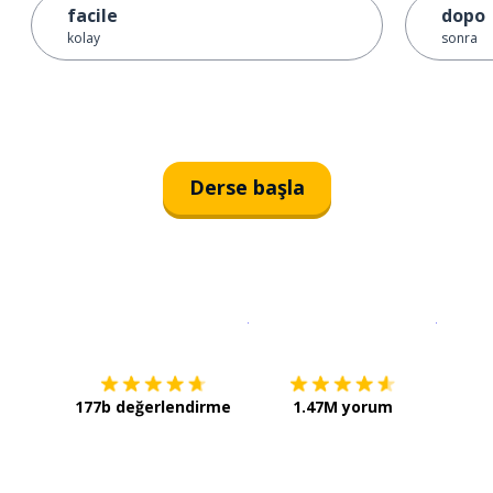
facile
dopo
kolay
sonra
Derse başla
İndirmek için
App Store
Şimdi İ
177b değerlendirme
1.47M yorum