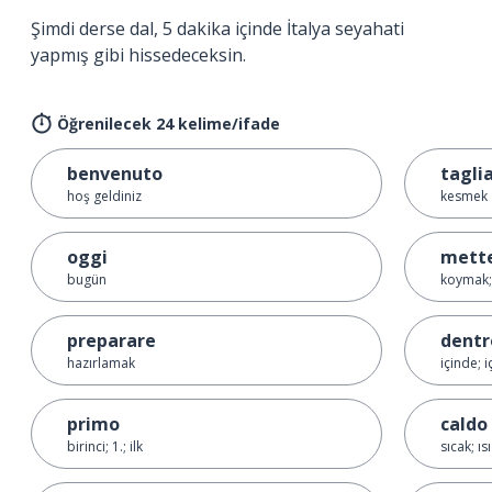
Şimdi derse dal, 5 dakika içinde İtalya seyahati
yapmış gibi hissedeceksin.
Öğrenilecek 24 kelime/ifade
benvenuto
tagli
hoş geldiniz
kesmek
oggi
mett
bugün
koymak;
preparare
dentr
hazırlamak
içinde; i
primo
caldo
birinci; 1.; ilk
sıcak; ısı