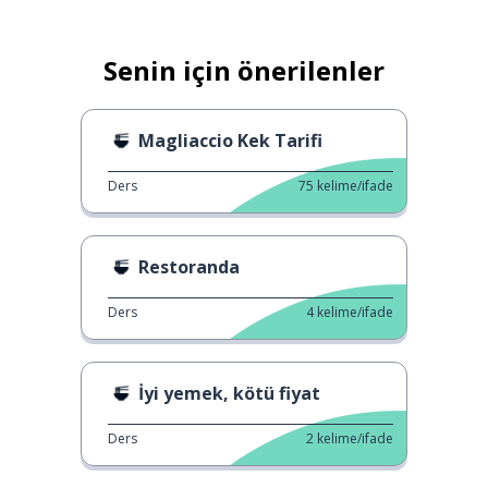
Senin için önerilenler
Magliaccio Kek Tarifi
Ders
75
kelime/ifade
Restoranda
Ders
4
kelime/ifade
İyi yemek, kötü fiyat
Ders
2
kelime/ifade