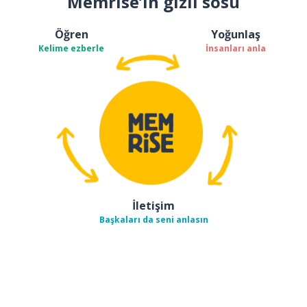
Memrise’ın gizli sosu
Öğren
Yoğunlaş
Kelime ezberle
İnsanları anla
İletişim
Başkaları da seni anlasın