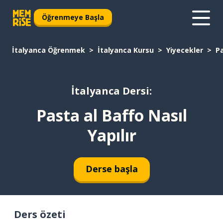
Öğrenmeye Başla
İtalyanca Öğrenmek
İtalyanca Kursu
Yiyecekler
Pa
İtalyanca Dersi:
Pasta al Baffo Nasıl
Yapılır
Derse başla
Ders özeti