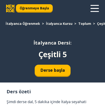
Öğrenmeye Başla
İtalyanca Öğrenmek
İtalyanca Kursu
Toplum
Çeşit
İtalyanca Dersi:
Çeşitli 5
Derse başla
Ders özeti
Şimdi derse dal, 5 dakika içinde İtalya seyahati