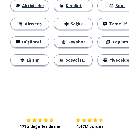
Aktiviteler
Kendini Tanıtma
Spor
Alışveriş
Sağlık
Temel İfadeler
Düşünceler
Seyahat
Toplum
Eğitim
Sosyal Hayat
Yiyecekle
İndirmek için
App Store
Şimdi İ
177b değerlendirme
1.47M yorum