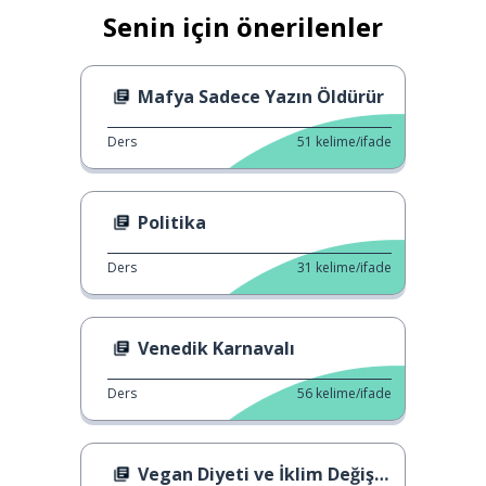
Senin için önerilenler
Mafya Sadece Yazın Öldürür
Ders
51
kelime/ifade
Politika
Ders
31
kelime/ifade
Venedik Karnavalı
Ders
56
kelime/ifade
Vegan Diyeti ve İklim Değişikliği