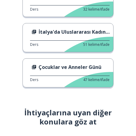
Ders
32
kelime/ifade
İtalya'da Uluslararası Kadınlar Günü
Ders
51
kelime/ifade
Çocuklar ve Anneler Günü
Ders
47
kelime/ifade
İhtiyaçlarına uyan diğer
konulara göz at