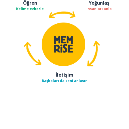
Öğren
Yoğunlaş
Kelime ezberle
İnsanları anla
İletişim
Başkaları da seni anlasın