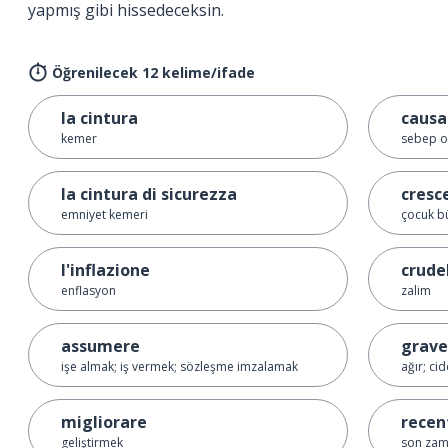
yapmış gibi hissedeceksin.
Öğrenilecek 12 kelime/ifade
la cintura
causa
kemer
sebep 
la cintura di sicurezza
cresce
emniyet kemeri
çocuk b
l'inflazione
crude
enflasyon
zalim
assumere
grave
işe almak; iş vermek; sözleşme imzalamak
ağır; cid
migliorare
rece
geliştirmek
son zam