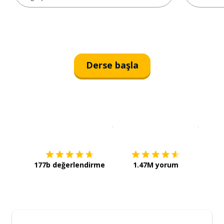
Derse başla
İndirmek için
App Store
Şimdi İ
177b değerlendirme
1.47M yorum