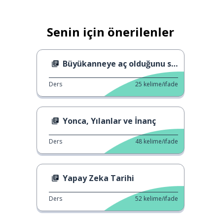
Senin için önerilenler
Büyükanneye aç olduğunu söylemek.
Ders
25
kelime/ifade
Yonca, Yılanlar ve İnanç
Ders
48
kelime/ifade
Yapay Zeka Tarihi
Ders
52
kelime/ifade