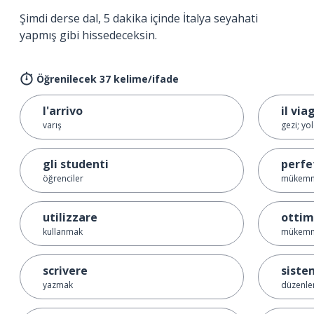
Şimdi derse dal, 5 dakika içinde İtalya seyahati
yapmış gibi hissedeceksin.
Öğrenilecek 37 kelime/ifade
l'arrivo
il via
varış
gezi; yo
gli studenti
perfe
öğrenciler
mükem
utilizzare
otti
kullanmak
mükem
scrivere
siste
yazmak
düzenle