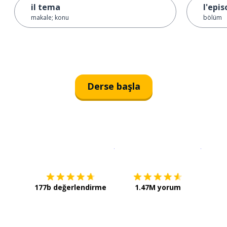
il tema
l'epis
makale; konu
bölüm
Derse başla
İndirmek için
App Store
Şimdi İ
177b değerlendirme
1.47M yorum