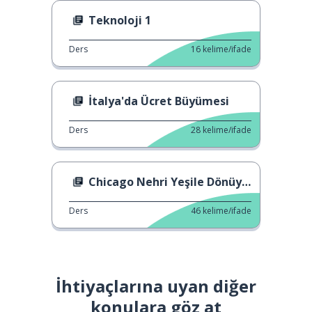
Teknoloji 1
Ders
16
kelime/ifade
İtalya'da Ücret Büyümesi
Ders
28
kelime/ifade
Chicago Nehri Yeşile Dönüyor
Ders
46
kelime/ifade
İhtiyaçlarına uyan diğer
konulara göz at