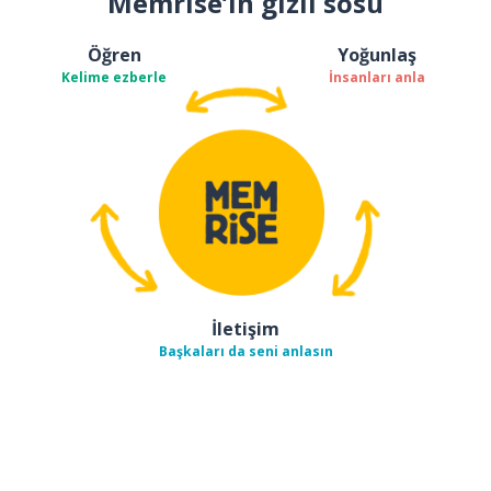
Memrise’ın gizli sosu
Öğren
Yoğunlaş
Kelime ezberle
İnsanları anla
İletişim
Başkaları da seni anlasın