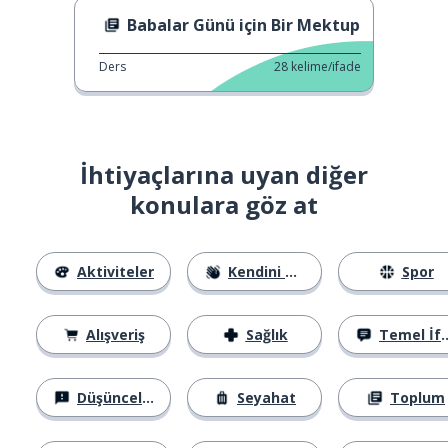
Babalar Günü için Bir Mektup
Ders
28
kelime/ifade
İhtiyaçlarına uyan diğer
konulara göz at
Aktiviteler
Kendini Tanıtma
Spor
Alışveriş
Sağlık
Temel İfadeler
Düşünceler
Seyahat
Toplum