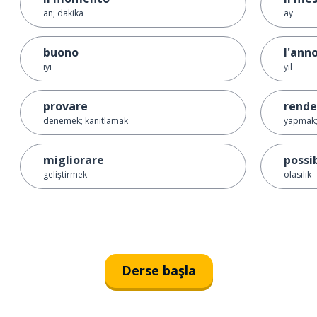
an; dakika
ay
buono
l'ann
iyi
yıl
provare
rende
denemek; kanıtlamak
yapmak;
migliorare
possi
geliştirmek
olasılık
Derse başla