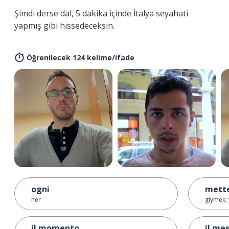
Şimdi derse dal, 5 dakika içinde İtalya seyahati
yapmış gibi hissedeceksin.
Öğrenilecek 124 kelime/ifade
ogni
mette
her
giymek; 
il momento
il me