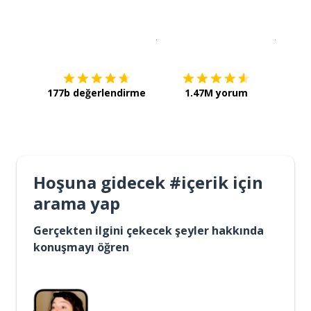
İndirmek için
App Store
Şimdi İ
177b değerlendirme
1.47M yorum
Hoşuna gidecek #içerik için
arama yap
Gerçekten ilgini çekecek şeyler hakkında
konuşmayı öğren