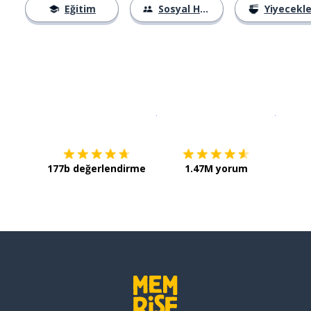
Eğitim
Sosyal Hayat
Yiyecekle
İndirmek için
App Store
Şimdi İ
177b değerlendirme
1.47M yorum