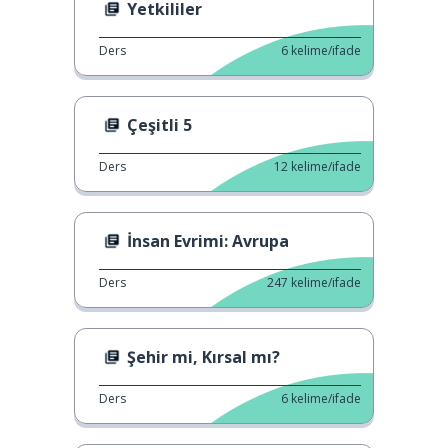
Yetkililer
Ders
6
kelime/ifade
Çeşitli 5
Ders
12
kelime/ifade
İnsan Evrimi: Avrupa
Ders
247
kelime/ifade
Şehir mi, Kırsal mı?
Ders
6
kelime/ifade