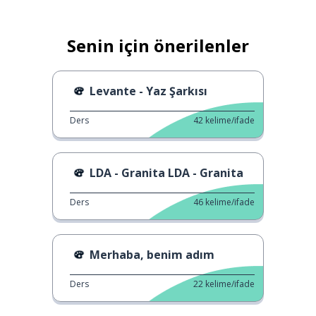
Senin için önerilenler
Levante - Yaz Şarkısı
Ders
42
kelime/ifade
LDA - Granita LDA - Granita
Ders
46
kelime/ifade
Merhaba, benim adım
Ders
22
kelime/ifade