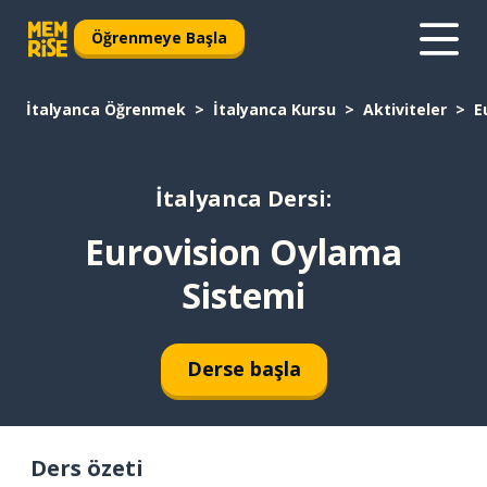
Öğrenmeye Başla
İtalyanca Öğrenmek
İtalyanca Kursu
Aktiviteler
E
İtalyanca Dersi:
Eurovision Oylama
Sistemi
Derse başla
Ders özeti