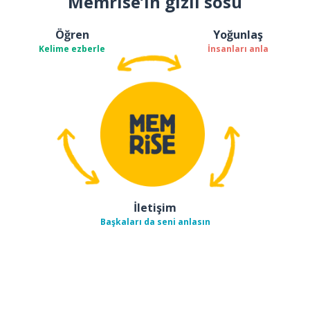
Memrise’ın gizli sosu
Öğren
Yoğunlaş
Kelime ezberle
İnsanları anla
İletişim
Başkaları da seni anlasın