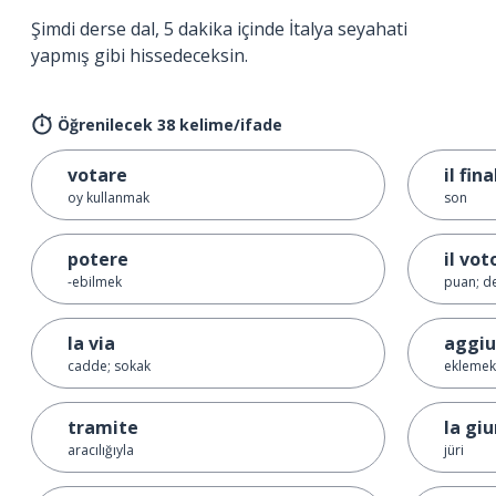
Şimdi derse dal, 5 dakika içinde İtalya seyahati
yapmış gibi hissedeceksin.
Öğrenilecek 38 kelime/ifade
votare
il fina
oy kullanmak
son
potere
il vot
-ebilmek
puan; d
la via
aggi
cadde; sokak
eklemek
tramite
la giu
aracılığıyla
jüri