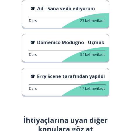
Ad - Sana veda ediyorum
Ders
23
kelime/ifade
Domenico Modugno - Uçmak
Ders
34
kelime/ifade
Erry Scene tarafından yapıldı
Ders
17
kelime/ifade
İhtiyaçlarına uyan diğer
konulara göz at