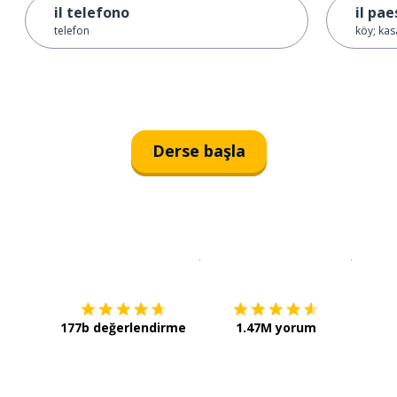
il telefono
il pae
telefon
köy; ka
Derse başla
İndirmek için
App Store
Şimdi İ
177b değerlendirme
1.47M yorum