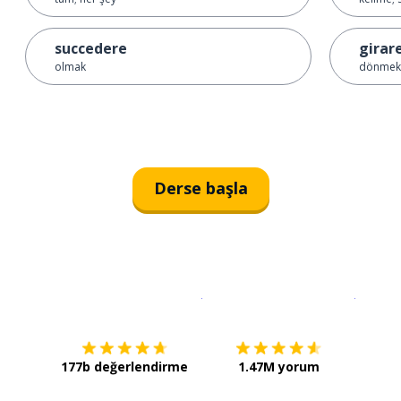
succedere
girar
olmak
dönmek;
Derse başla
İndirmek için
App Store
Şimdi İ
177b değerlendirme
1.47M yorum