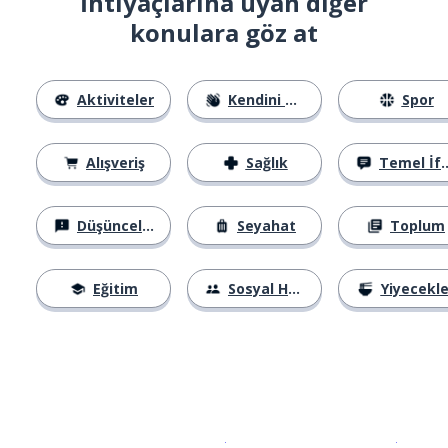
İhtiyaçlarına uyan diğer
konulara göz at
Aktiviteler
Kendini Tanıtma
Spor
Alışveriş
Sağlık
Temel İfadeler
Düşünceler
Seyahat
Toplum
Eğitim
Sosyal Hayat
Yiyecekle
İndirmek için
App Store
Şimdi İ