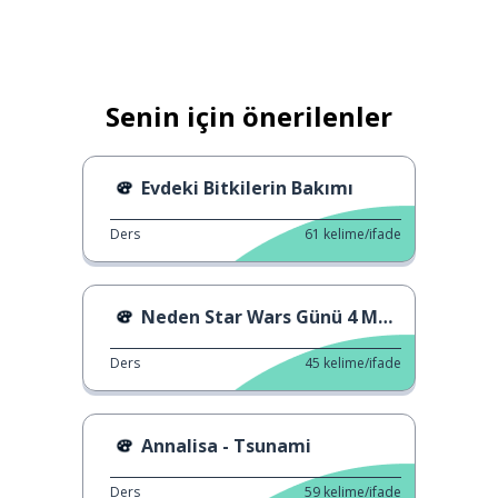
Senin için önerilenler
Evdeki Bitkilerin Bakımı
Ders
61
kelime/ifade
Neden Star Wars Günü 4 Mayıs'ta?
Ders
45
kelime/ifade
Annalisa - Tsunami
Ders
59
kelime/ifade