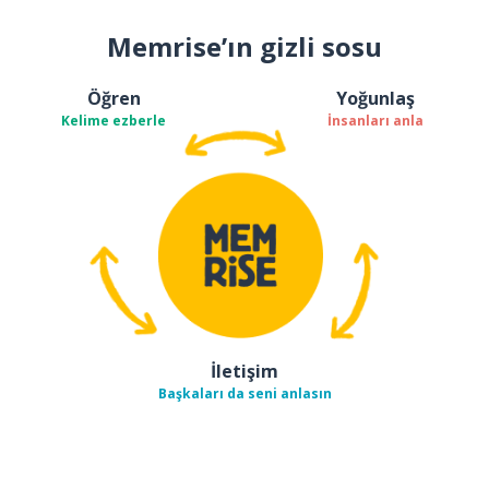
Memrise’ın gizli sosu
Öğren
Yoğunlaş
Kelime ezberle
İnsanları anla
İletişim
Başkaları da seni anlasın