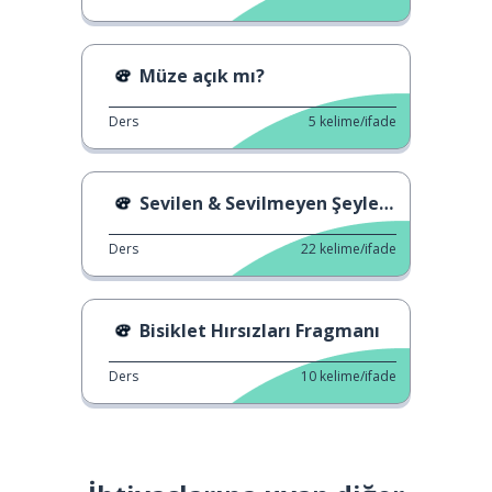
Müze açık mı?
Ders
5
kelime/ifade
Sevilen & Sevilmeyen Şeyler 4
Ders
22
kelime/ifade
Bisiklet Hırsızları Fragmanı
Ders
10
kelime/ifade