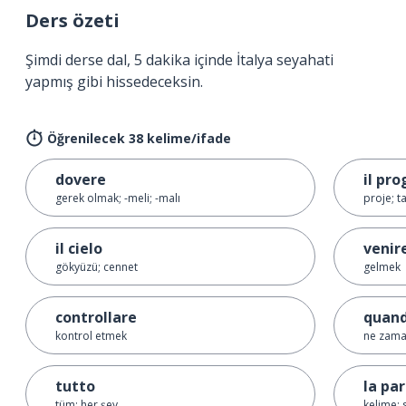
Ders özeti
Şimdi derse dal, 5 dakika içinde İtalya seyahati
yapmış gibi hissedeceksin.
Öğrenilecek 38 kelime/ifade
dovere
il pr
gerek olmak; -meli; -malı
proje; t
il cielo
venir
gökyüzü; cennet
gelmek
controllare
quan
kontrol etmek
ne zam
tutto
la pa
tüm; her şey
kelime; 