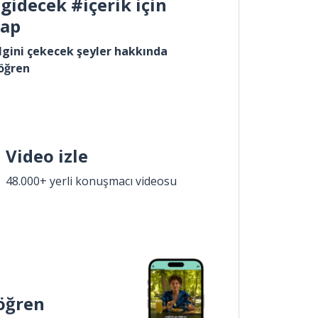
gidecek #içerik için
yap
lgini çekecek şeyler hakkında
öğren
Video izle
48.000+ yerli konuşmacı videosu
öğren