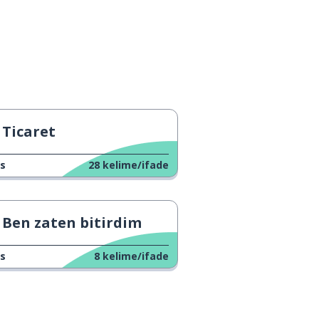
Ticaret
s
28
kelime/ifade
Ben zaten bitirdim
s
8
kelime/ifade