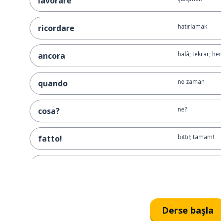
lavorare
hatırlamak
ricordare
halâ; tekrar; he
ancora
ne zaman
quando
ne?
cosa?
bitti!; tamam!
fatto!
büyük olasılıkla
probabilmente
yanlış; hata
l'errore
Derse başla
birçok