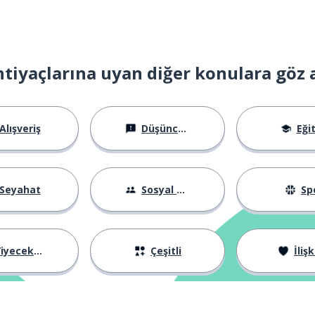
htiyaçlarına uyan diğer konulara göz 
den; yani
Alışveriş
Düşünceler
Eği
Seyahat
Sosyal Hayat
Sp
iyecekler
Çeşitli
İlişk