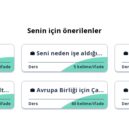
elir
Senin için önerilenler
Seni neden işe aldığımı bilmiyorum.
ifade
Ders
5
kelime/ifade
Der
lar
Avrupa Birliği için Çalışmak
ifade
Ders
60
kelime/ifade
Der