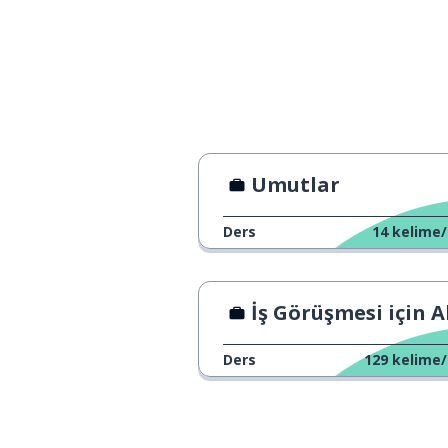
dietro
olur; meydana g
succede
olasılık
possibile
bulmak
trovare
Umutlar
internet
internet
Ders
14
kelime/
başka; diğer
altro
İş Görüşmesi için Altın Kural
sahip olmak
avere
Ders
129
kelime/
binlerce
migliaia
son; nihai