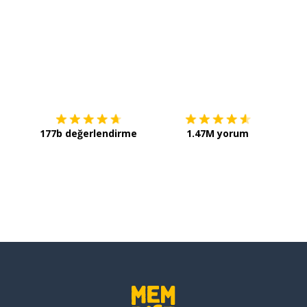
İndirmek için
App Store
Şimdi 
ymak
eli; -malı
177b değerlendirme
1.47M yorum
şlıca; her şeyden önce
tlamak
ek