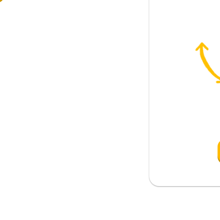
; kendim
bilgilendirmek için