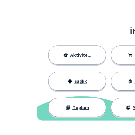
la fine
yapmak; etmek
fare
İ
almak
ricevere
öyleyse; bu yüz
quindi
Aktiviteler
hangisi?
quale?
Sağlık
isterim; alırım
vorrei
beri
siccome
Toplum
Y
birazcık; biraz
un po'
iletişim