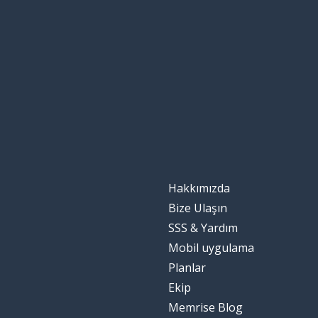
dire
çalışmak; işlev
funzionare
inşa etmek; ya
costruire
farklı; çeşitli
diverso
aslında; gerçek
infatti
Hakkımızda
dikkat
l'attenzione
Bize Ulaşın
SSS & Yardım
dikkat et!
attenzione!
Mobil uygulama
Planlar
hayâl etmek; ç
immaginare
Ekip
Memrise Blog
açmak