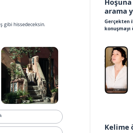
Hoşuna 
arama 
Gerçekten i
ış gibi hissedeceksin.
konuşmayı 
ak
Kelime 