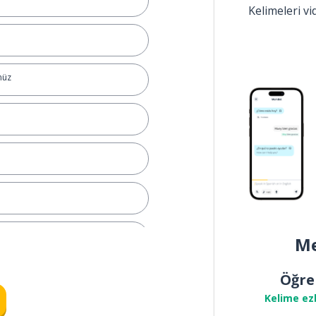
Kelimeleri v
nüz
Me
Öğre
Kelime ez