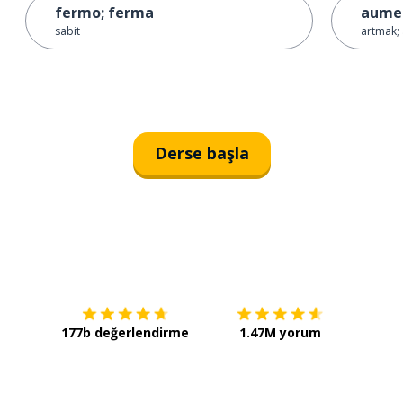
fermo; ferma
aume
sabit
artmak; 
Derse başla
İndirmek için
App Store
Şimdi İ
177b değerlendirme
1.47M yorum