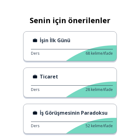
Senin için önerilenler
İşin İlk Günü
Ders
68
kelime/ifade
Ticaret
Ders
28
kelime/ifade
İş Görüşmesinin Paradoksu
Ders
52
kelime/ifade