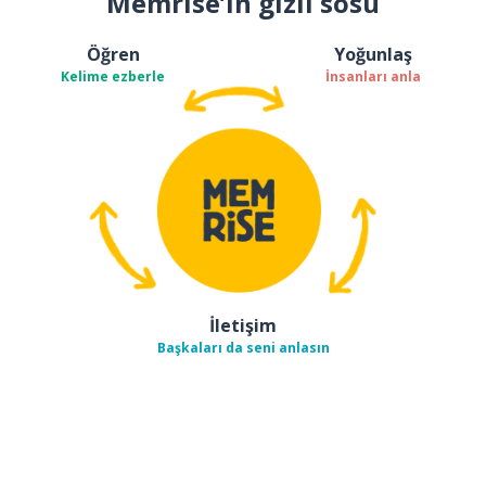
Memrise’ın gizli sosu
Öğren
Yoğunlaş
Kelime ezberle
İnsanları anla
İletişim
Başkaları da seni anlasın