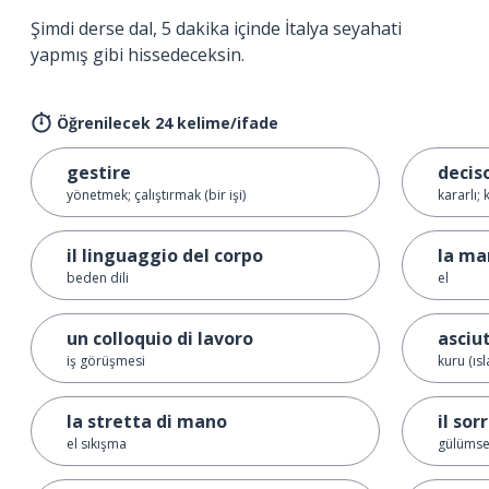
Şimdi derse dal, 5 dakika içinde İtalya seyahati
yapmış gibi hissedeceksin.
Öğrenilecek 24 kelime/ifade
gestire
decis
yönetmek; çalıştırmak (bir işi)
kararlı; 
il linguaggio del corpo
la ma
beden dili
el
un colloquio di lavoro
asciu
iş görüşmesi
kuru (ısl
la stretta di mano
il sor
el sıkışma
gülüms