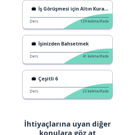
İş Görüşmesi için Altın Kurallar
Ders
129
kelime/ifade
İşinizden Bahsetmek
Ders
41
kelime/ifade
Çeşitli 6
Ders
23
kelime/ifade
İhtiyaçlarına uyan diğer
konulara göz at