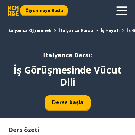
Öğrenmeye Başla
İtalyanca Öğrenmek
İtalyanca Kursu
İş Hayatı
İş 
İtalyanca Dersi:
İş Görüşmesinde Vücut
Dili
Derse başla
Ders özeti