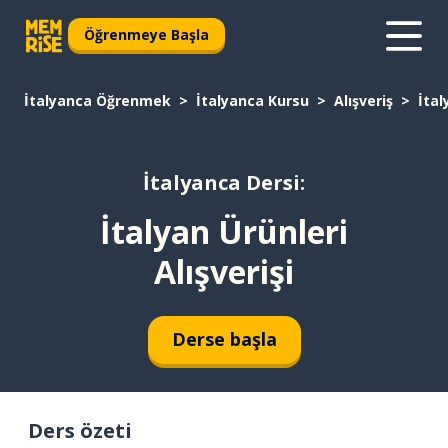
Öğrenmeye Başla
İtalyanca Öğrenmek
İtalyanca Kursu
Alışveriş
İtal
İtalyanca Dersi:
İtalyan Ürünleri
Alışverişi
Derse başla
Ders özeti