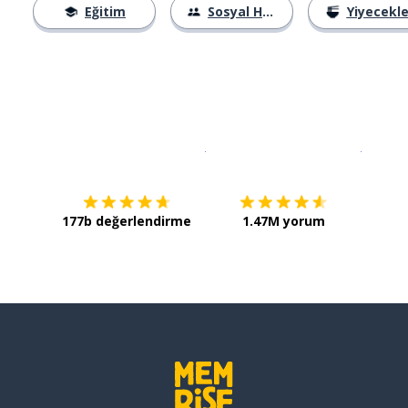
Eğitim
Sosyal Hayat
Yiyecekle
İndirmek için
App Store
Şimdi İ
177b değerlendirme
1.47M yorum