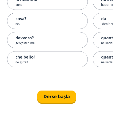
anne
haberle
cosa?
da
ne?
-den ber
davvero?
quan
gerçekten mi?
ne kada
che bello!
quan
ne güzel!
ne kada
Derse başla