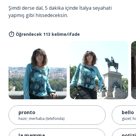
Şimdi derse dal, 5 dakika içinde İtalya seyahati
yapmış gibi hissedeceksin.
Öğrenilecek 113 kelime/ifade
pronto
bello
hazır; merhaba (telefonda)
güzel; h
la mamma
notiz