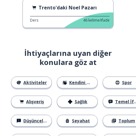
Trento'daki Noel Pazarı
Ders
46
kelime/ifade
İhtiyaçlarına uyan diğer
konulara göz at
Aktiviteler
Kendini Tanıtma
Spor
Alışveriş
Sağlık
Temel İfadeler
Düşünceler
Seyahat
Toplum