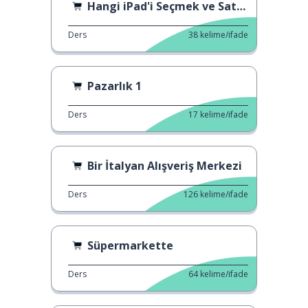
Hangi iPad'i Seçmek ve Satın Almak
Ders
38
kelime/ifade
Pazarlık 1
Ders
17
kelime/ifade
Bir İtalyan Alışveriş Merkezi
Ders
126
kelime/ifade
Süpermarkette
Ders
64
kelime/ifade