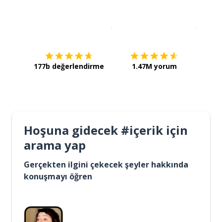
İndirmek için
App Store
Şimdi İ
177b değerlendirme
1.47M yorum
Hoşuna gidecek #içerik için
arama yap
Gerçekten ilgini çekecek şeyler hakkında
konuşmayı öğren