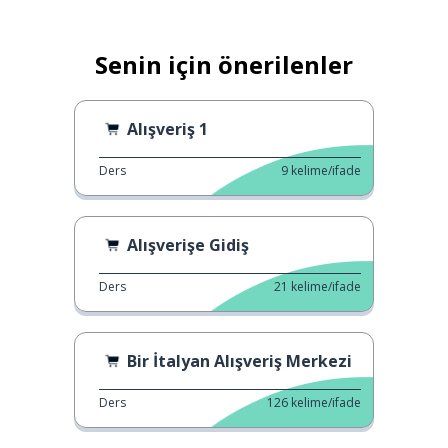
Senin için önerilenler
Alışveriş 1
Ders
9
kelime/ifade
Alışverişe Gidiş
Ders
21
kelime/ifade
Bir İtalyan Alışveriş Merkezi
Ders
126
kelime/ifade