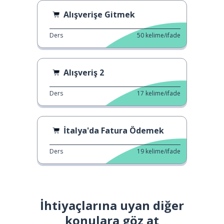
Alışverişe Gitmek
Ders
50
kelime/ifade
Alışveriş 2
Ders
17
kelime/ifade
İtalya'da Fatura Ödemek
Ders
19
kelime/ifade
İhtiyaçlarına uyan diğer
konulara göz at