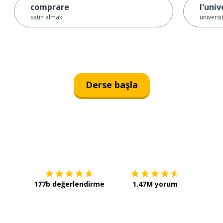
comprare
l'univ
satın almak
üniversi
Derse başla
İndirmek için
App Store
Şimdi İ
177b değerlendirme
1.47M yorum