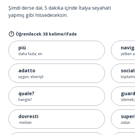
Şimdi derse dal, 5 dakika içinde İtalya seyahati
yapmış gibi hissedeceksin.
Öğrenilecek 38 kelime/ifade
più
navig
daha fazla; en
yelken 
adatto
socia
uygun; elverişli
toplumsa
quale?
guard
hangisi?
izlemek
dovresti
super
-melisin
üstün