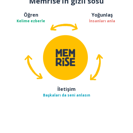
Memrise’ın gizli sosu
Öğren
Yoğunlaş
Kelime ezberle
İnsanları anla
İletişim
Başkaları da seni anlasın