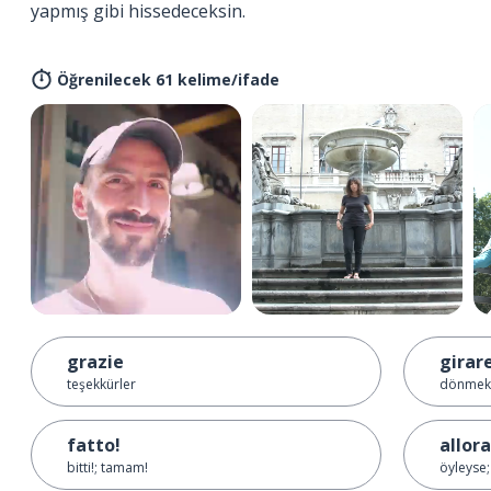
yapmış gibi hissedeceksin.
Öğrenilecek 61 kelime/ifade
grazie
girar
teşekkürler
dönmek;
fatto!
allora
bitti!; tamam!
öyleyse;