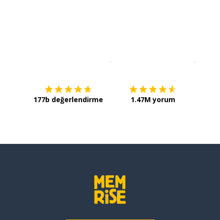
İndirmek için
App Store
Şimdi İ
177b değerlendirme
1.47M yorum