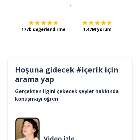
İndirmek için
App Store
Şimdi İ
177b değerlendirme
1.47M yorum
Hoşuna gidecek #içerik için
arama yap
Gerçekten ilgini çekecek şeyler hakkında
konuşmayı öğren
Video izle