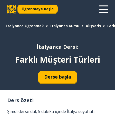
Öğrenmeye Başla
İtalyanca Öğrenmek
İtalyanca Kursu
Alışveriş
Fark
İtalyanca Dersi:
Farklı Müşteri Türleri
Derse başla
Ders özeti
Şimdi derse dal, 5 dakika içinde İtalya seyahati