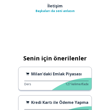
İletişim
Başkaları da seni anlasın
Senin için önerilenler
Milan'daki Emlak Piyasası
Ders
127
kelime/ifade
Kredi Kartı ile Ödeme Yapma