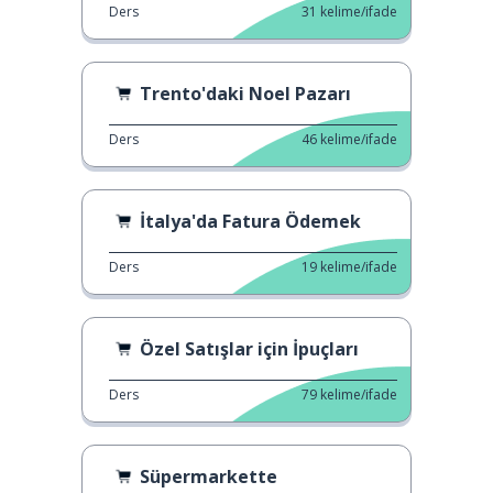
Ders
31
kelime/ifade
Trento'daki Noel Pazarı
Ders
46
kelime/ifade
İtalya'da Fatura Ödemek
Ders
19
kelime/ifade
Özel Satışlar için İpuçları
Ders
79
kelime/ifade
Süpermarkette