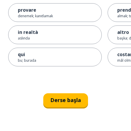
provare
prend
denemek; kanıtlamak
almak; 
in realtà
altro
aslında
başka; d
qui
costa
bu; burada
mâl olm
Derse başla