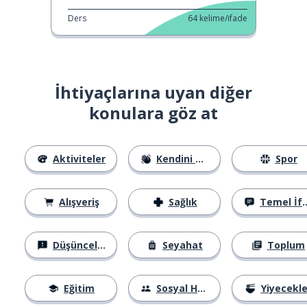
Ders
64
kelime/ifade
İhtiyaçlarına uyan diğer
konulara göz at
Aktiviteler
Kendini Tanıtma
Spor
Alışveriş
Sağlık
Temel İfadeler
Düşünceler
Seyahat
Toplum
Eğitim
Sosyal Hayat
Yiyecekle