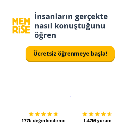
İnsanların gerçekte
nasıl konuştuğunu
öğren
Ücretsiz öğrenmeye başla!
İndirmek için
App Store
Şimdi İ
177b değerlendirme
1.47M yorum