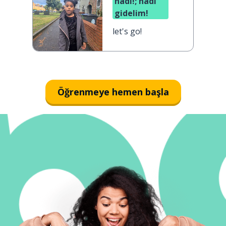
hadi!; hadi
gidelim!
let's go!
Öğrenmeye hemen başla