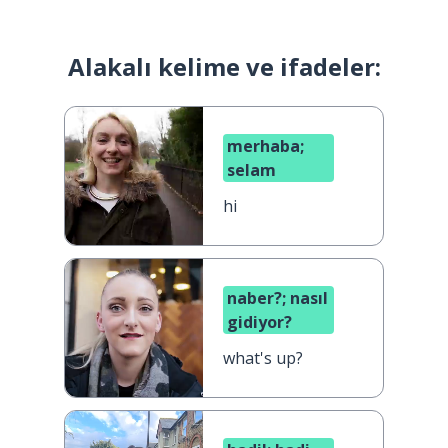
Alakalı kelime ve ifadeler:
merhaba;
selam
hi
naber?; nasıl
gidiyor?
what's up?