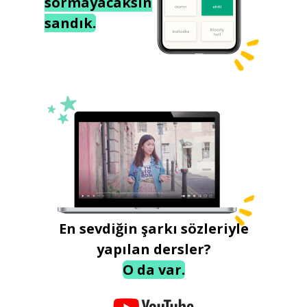
sormayacaksın
sandık.
En sevdiğin şarkı sözleriyle
yapılan dersler?
O da var.