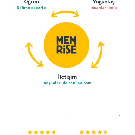
Öğren
Yoğunlaş
Kelime ezberle
İnsanları anla
İletişim
Başkaları da seni anlasın
İndirmek için
App Store
Şimdi İ