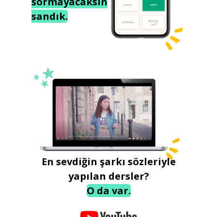
sormayacaksın
sandık.
En sevdiğin şarkı sözleriyle
yapılan dersler?
O da var.