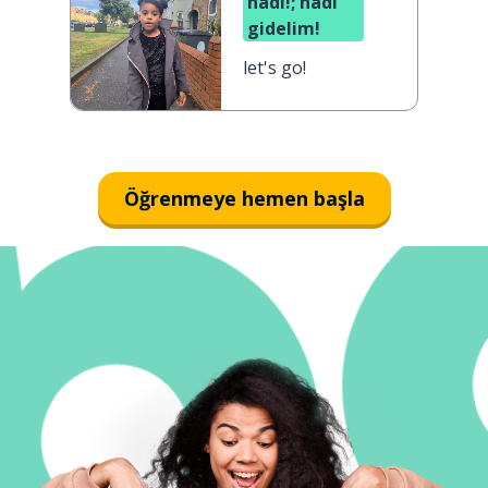
hadi!; hadi
gidelim!
let's go!
Öğrenmeye hemen başla