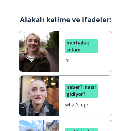
Alakalı kelime ve ifadeler:
merhaba;
selam
hi
naber?; nasıl
gidiyor?
what's up?