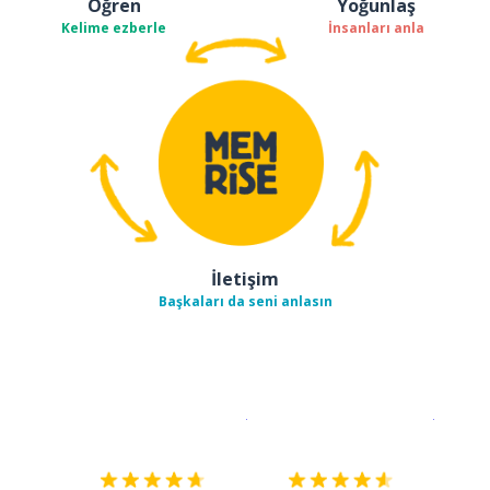
Öğren
Yoğunlaş
Kelime ezberle
İnsanları anla
İletişim
Başkaları da seni anlasın
İndirmek için
App Store
Şimdi İ