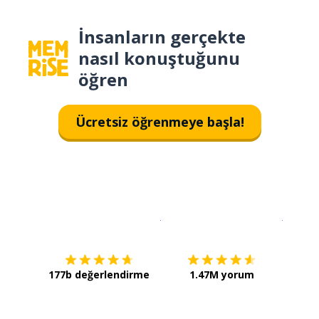
İnsanların gerçekte
nasıl konuştuğunu
öğren
Ücretsiz öğrenmeye başla!
İndirmek için
App Store
Şimdi İ
177b değerlendirme
1.47M yorum