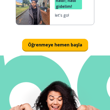
hadi!; hadi
gidelim!
let's go!
Öğrenmeye hemen başla