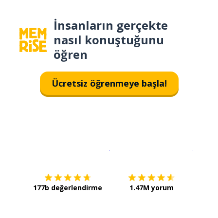
İnsanların gerçekte
nasıl konuştuğunu
öğren
Ücretsiz öğrenmeye başla!
İndirmek için
App Store
Şimdi İ
177b değerlendirme
1.47M yorum