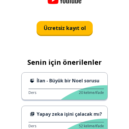
Ücretsiz kayıt ol
Senin için önerilenler
İlan - Büyük bir Noel sorusu
Ders
20
kelime/ifade
Yapay zeka işini çalacak mı?
Ders
52
kelime/ifade