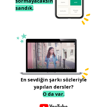
sormayacaksın
sandık.
En sevdiğin şarkı sözleriyle
yapılan dersler?
O da var.