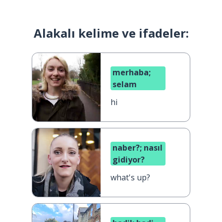
Alakalı kelime ve ifadeler:
merhaba;
selam
hi
naber?; nasıl
gidiyor?
what's up?