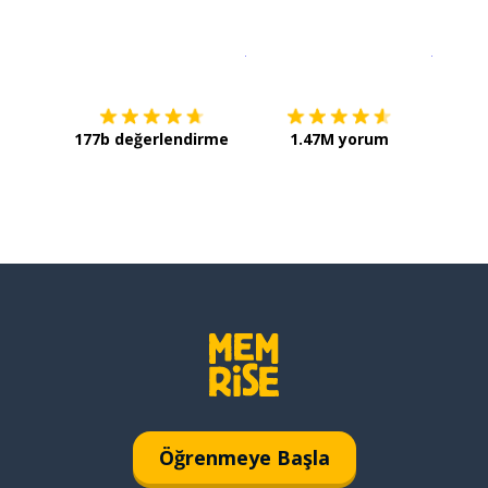
İndirmek için
App Store
Şimdi İ
177b değerlendirme
1.47M yorum
Öğrenmeye Başla