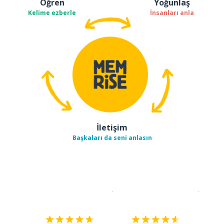
Öğren
Yoğunlaş
Kelime ezberle
İnsanları anla
İletişim
Başkaları da seni anlasın
İndirmek için
App Store
Şimdi İ