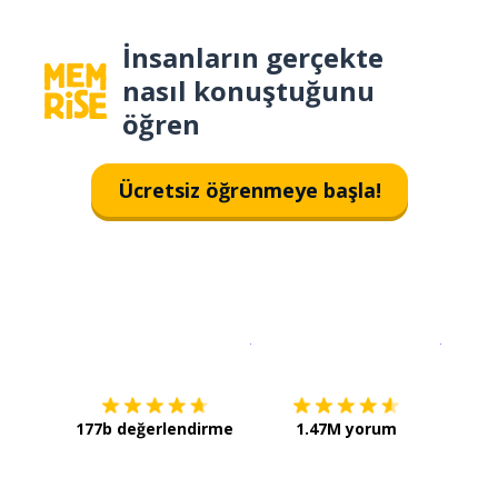
İnsanların gerçekte
nasıl konuştuğunu
öğren
Ücretsiz öğrenmeye başla!
İndirmek için
App Store
Şimdi İ
177b değerlendirme
1.47M yorum