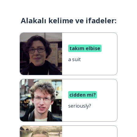
Alakalı kelime ve ifadeler:
takım elbise
a suit
cidden mi?
seriously?