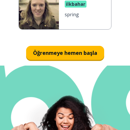
ilkbahar
spring
Öğrenmeye hemen başla