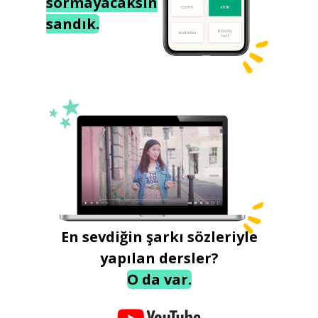
sormayacaksın
sandık.
En sevdiğin şarkı sözleriyle
yapılan dersler?
O da var.