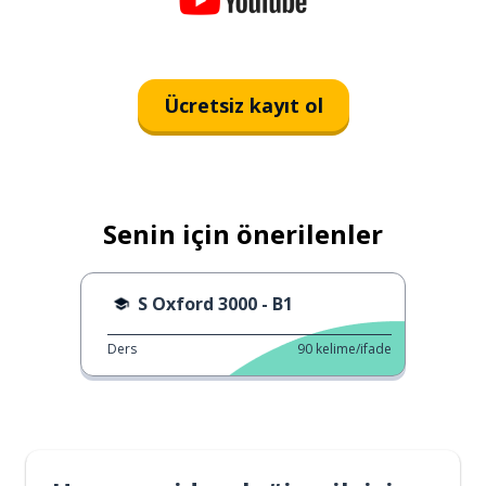
Ücretsiz kayıt ol
Senin için önerilenler
S Oxford 3000 - B1
Ders
90
kelime/ifade