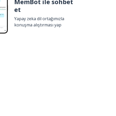
MemBot ile sohbet
et
Yapay zeka dil ortağımızla
konuşma alıştırması yap
İndir
Google Play