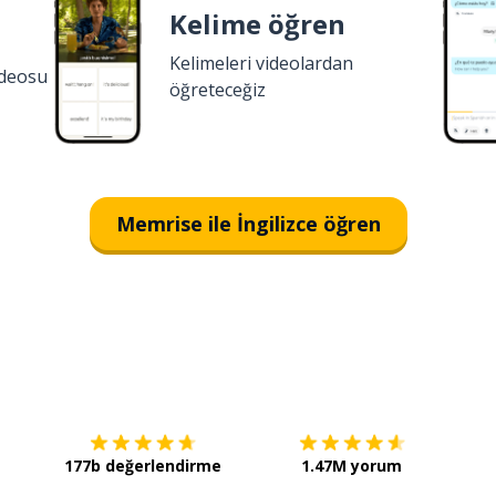
Kelime öğren
Kelimeleri videolardan
ideosu
öğreteceğiz
Memrise ile İngilizce öğren
İndirmek için
App Store
Şimdi 
177b değerlendirme
1.47M yorum