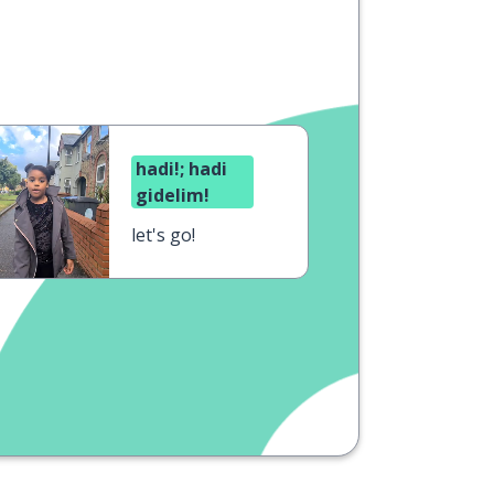
hadi!; hadi
gidelim!
let's go!