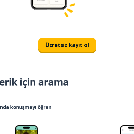
Ücretsiz kayıt ol
erik için arama
kında konuşmayı öğren