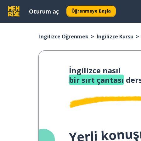
Oturum aç
Öğrenmeye Başla
İngilizce Öğrenmek
İngilizce Kursu
İngilizce nasıl
bir sırt çantası
ders
Yerli konuş