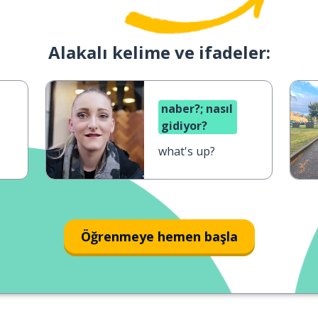
Alakalı kelime ve ifadeler:
naber?; nasıl
gidiyor?
what's up?
Öğrenmeye hemen başla