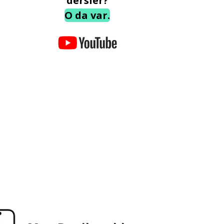
dersler?
O da var.