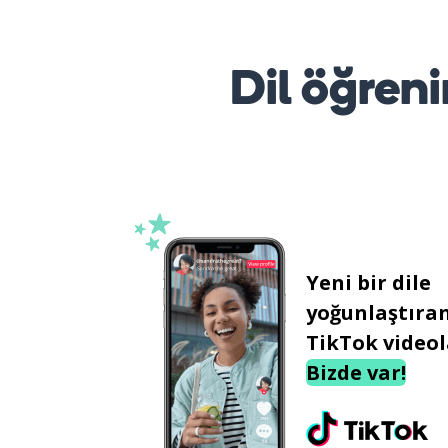
Dil öğreni
Yeni bir dile
yoğunlaştıra
TikTok videol
Bizde var!