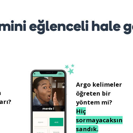
mini eğlenceli hale g
Argo kelimeler
n
öğreten bir
arı?
yöntem mi?
Hiç
sormayacaksın
sandık.