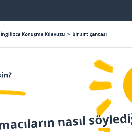
İngilizce Konuşma Kılavuzu
bir sırt çantası
in?
macıların nasıl söyledi