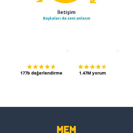
İletişim
Başkaları da seni anlasın
İndirmek için
App Store
Şimdi İ
177b değerlendirme
1.47M yorum