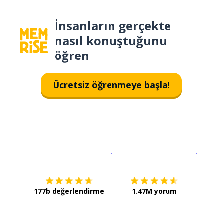
İnsanların gerçekte
nasıl konuştuğunu
öğren
Ücretsiz öğrenmeye başla!
İndirmek için
App Store
Şimdi İ
177b değerlendirme
1.47M yorum