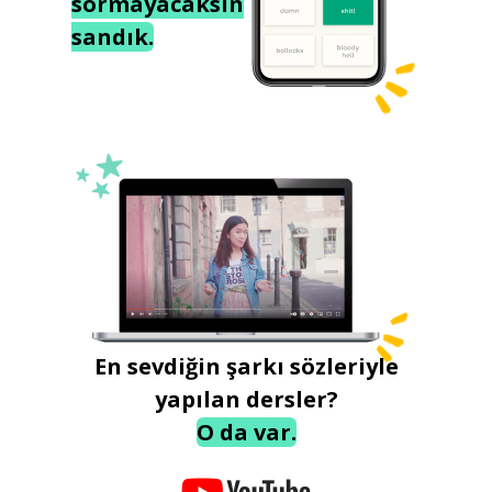
sormayacaksın
sandık.
En sevdiğin şarkı sözleriyle
yapılan dersler?
O da var.