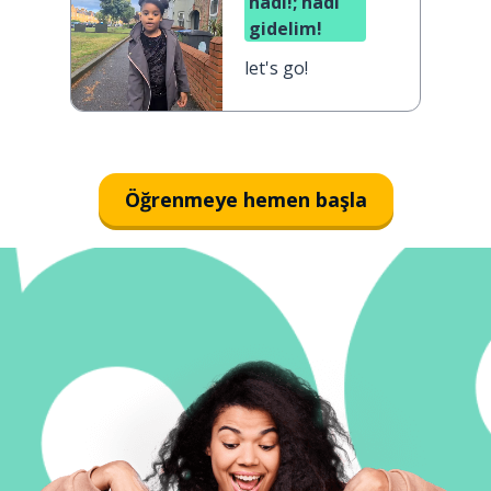
hadi!; hadi
gidelim!
let's go!
Öğrenmeye hemen başla