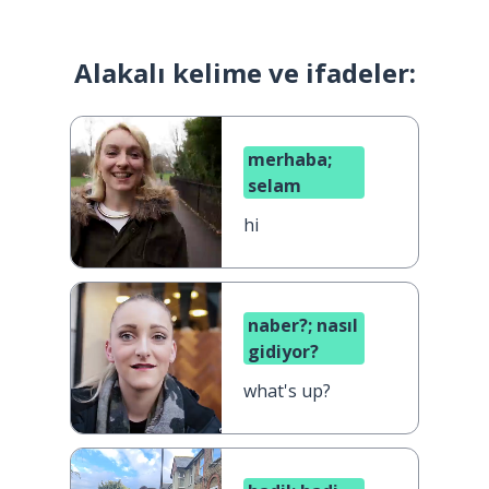
Alakalı kelime ve ifadeler:
merhaba;
selam
hi
naber?; nasıl
gidiyor?
what's up?