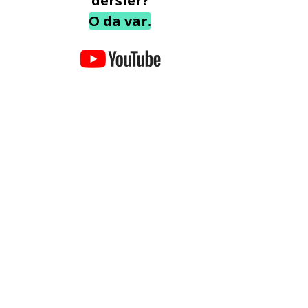
dersler?
O da var.