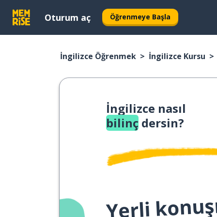
Oturum aç
Öğrenmeye Başla
İngilizce Öğrenmek
İngilizce Kursu
İngilizce nasıl
bilinç
dersin?
Yerli konuş