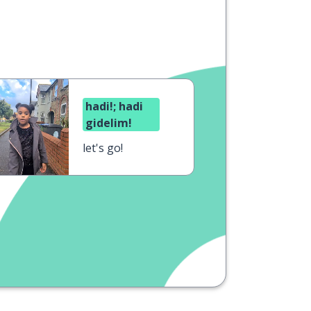
hadi!; hadi
gidelim!
let's go!