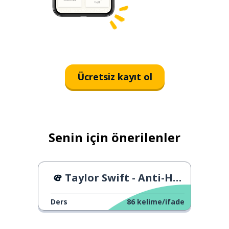
Ücretsiz kayıt ol
Senin için önerilenler
Taylor Swift - Anti-Hero
Ders
86
kelime/ifade