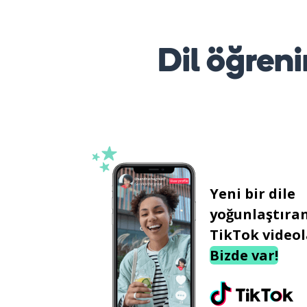
Dil öğreni
Yeni bir dile
yoğunlaştıra
TikTok videol
Bizde var!