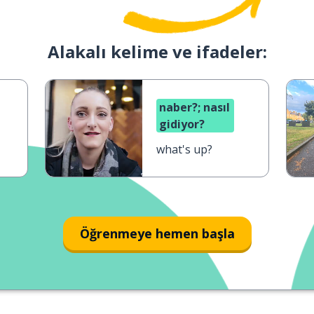
Alakalı kelime ve ifadeler:
naber?; nasıl
gidiyor?
what's up?
Öğrenmeye hemen başla