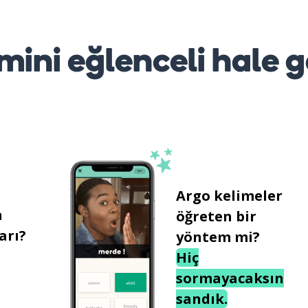
mini eğlenceli hale g
Argo kelimeler
n
öğreten bir
arı?
yöntem mi?
Hiç
sormayacaksın
sandık.