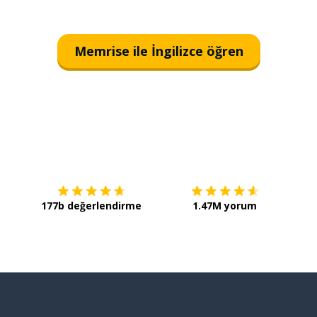
Memrise ile İngilizce öğren
İndirmek için
App Store
Şimdi 
177b değerlendirme
1.47M yorum