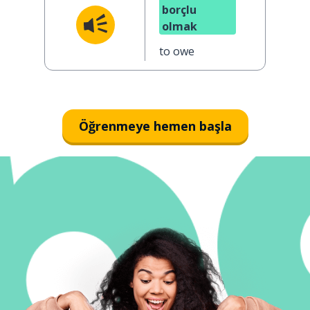
borçlu
olmak
to owe
Öğrenmeye hemen başla