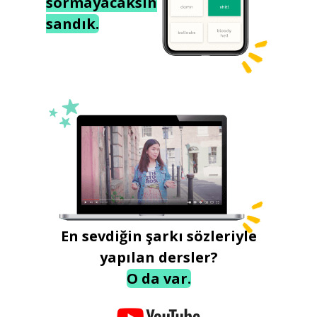
sormayacaksın
sandık.
En sevdiğin şarkı sözleriyle
yapılan dersler?
O da var.