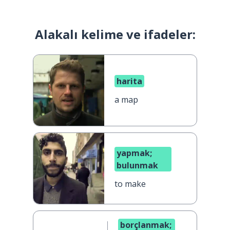
Alakalı kelime ve ifadeler:
harita
a map
yapmak;
bulunmak
to make
borçlanmak;