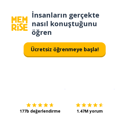
İnsanların gerçekte
nasıl konuştuğunu
öğren
Ücretsiz öğrenmeye başla!
İndirmek için
App Store
Şimdi İ
177b değerlendirme
1.47M yorum