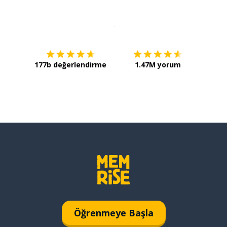
İndirmek için
App Store
Şimdi İ
177b değerlendirme
1.47M yorum
Öğrenmeye Başla