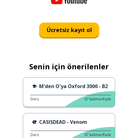
Ücretsiz kayıt ol
Senin için önerilenler
M'den O'ya Oxford 3000 - B2
Ders
67
kelime/ifade
CASISDEAD - Venom
Ders
67
kelime/ifade