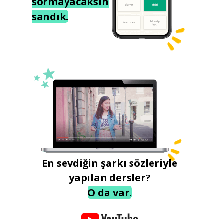
sormayacaksın
sandık.
En sevdiğin şarkı sözleriyle
yapılan dersler?
O da var.