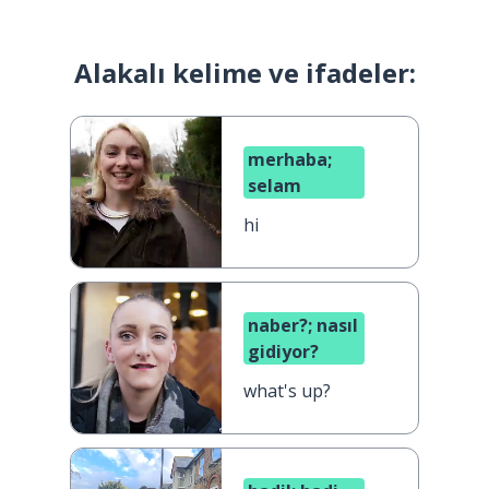
Alakalı kelime ve ifadeler:
merhaba;
selam
hi
naber?; nasıl
gidiyor?
what's up?