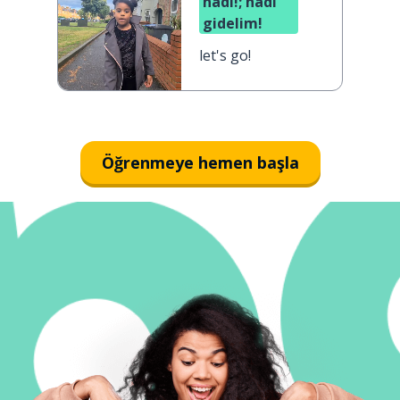
hadi!; hadi
gidelim!
let's go!
Öğrenmeye hemen başla