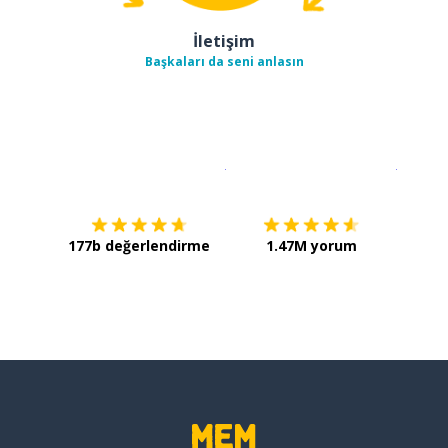
İletişim
Başkaları da seni anlasın
İndirmek için
App Store
Şimdi İ
177b değerlendirme
1.47M yorum