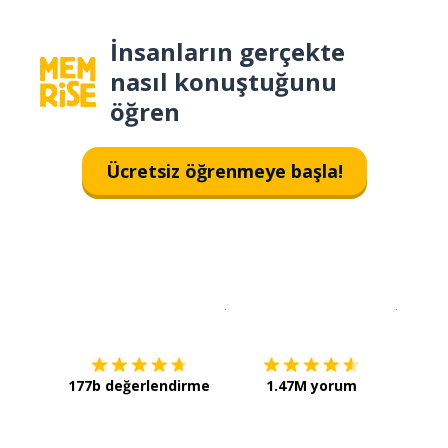
İnsanların gerçekte
nasıl konuştuğunu
öğren
Ücretsiz öğrenmeye başla!
İndirmek için
App Store
Şimdi İ
177b değerlendirme
1.47M yorum