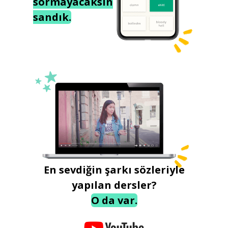
sormayacaksın
sandık.
En sevdiğin şarkı sözleriyle
yapılan dersler?
O da var.