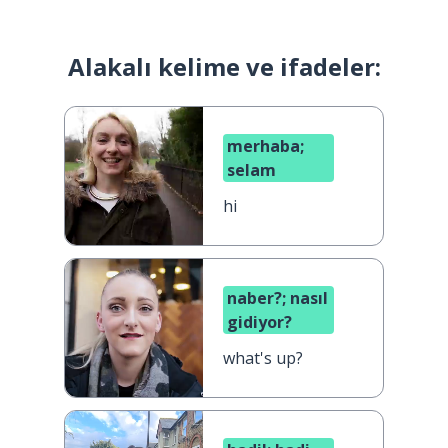
Alakalı kelime ve ifadeler:
merhaba;
selam
hi
naber?; nasıl
gidiyor?
what's up?