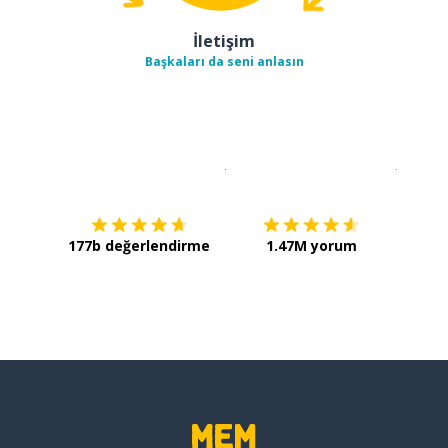
İletişim
Başkaları da seni anlasın
İndirmek için
App Store
Şimdi İ
177b değerlendirme
1.47M yorum