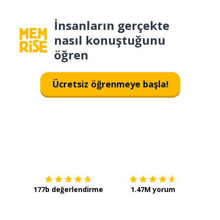
İnsanların gerçekte
nasıl konuştuğunu
öğren
Ücretsiz öğrenmeye başla!
İndirmek için
App Store
Şimdi İ
177b değerlendirme
1.47M yorum