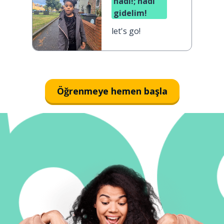
hadi!; hadi
gidelim!
let's go!
Öğrenmeye hemen başla