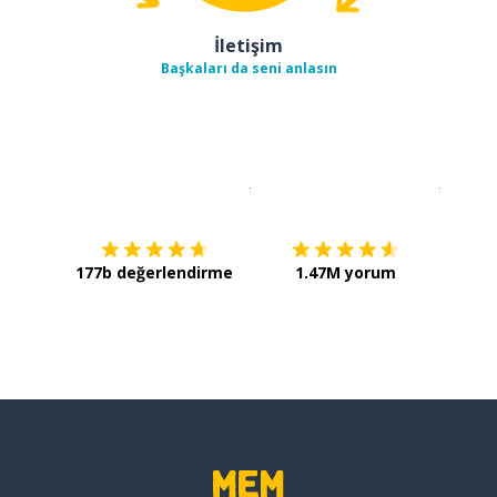
İletişim
Başkaları da seni anlasın
İndirmek için
App Store
Şimdi İ
177b değerlendirme
1.47M yorum