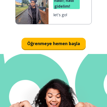
hadi!; hadi
gidelim!
let's go!
Öğrenmeye hemen başla