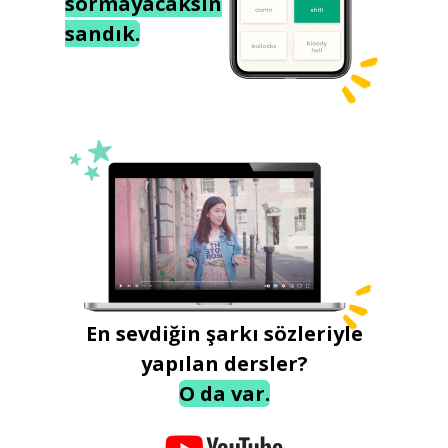
sormayacaksın
sandık.
En sevdiğin şarkı sözleriyle
yapılan dersler?
O da var.