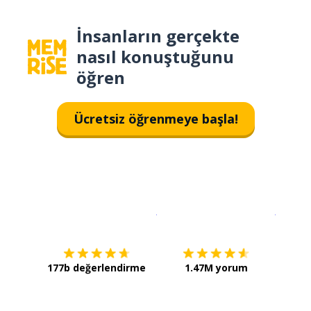
İnsanların gerçekte
nasıl konuştuğunu
öğren
Ücretsiz öğrenmeye başla!
İndirmek için
App Store
Şimdi İ
177b değerlendirme
1.47M yorum