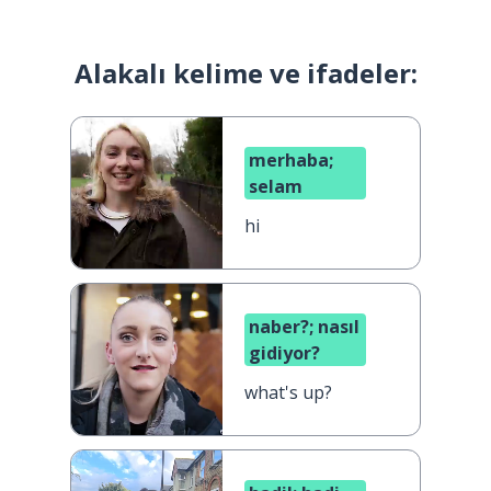
Alakalı kelime ve ifadeler:
merhaba;
selam
hi
naber?; nasıl
gidiyor?
what's up?