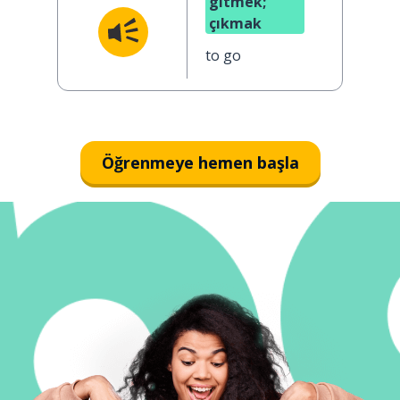
gitmek;
çıkmak
to go
Öğrenmeye hemen başla