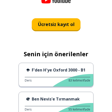
Ücretsiz kayıt ol
Senin için önerilenler
F'den H'ye Oxford 3000 - B1
Ders
83
kelime/ifade
Ben Nevis'e Tırmanmak
Ders
55
kelime/ifade