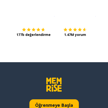
İndirmek için
App Store
Şimdi İ
177b değerlendirme
1.47M yorum
Öğrenmeye Başla