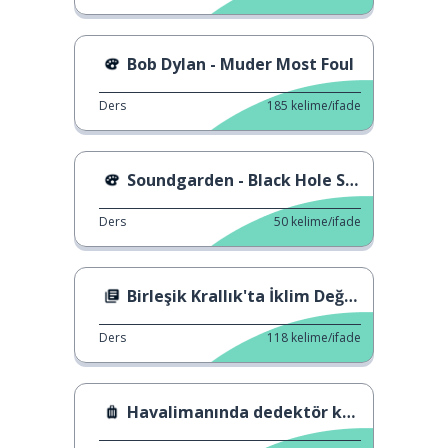
Bob Dylan - Muder Most Foul
Ders
185
kelime/ifade
Soundgarden - Black Hole Sun
Ders
50
kelime/ifade
Birleşik Krallık'ta İklim Değişikliği
Ders
118
kelime/ifade
Havalimanında dedektör köpekler.