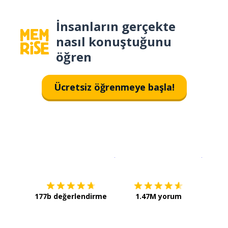
İnsanların gerçekte
nasıl konuştuğunu
öğren
Ücretsiz öğrenmeye başla!
İndirmek için
App Store
Şimdi İ
177b değerlendirme
1.47M yorum