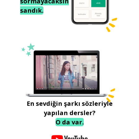
sormayacaksın
sandık.
En sevdiğin şarkı sözleriyle
yapılan dersler?
O da var.