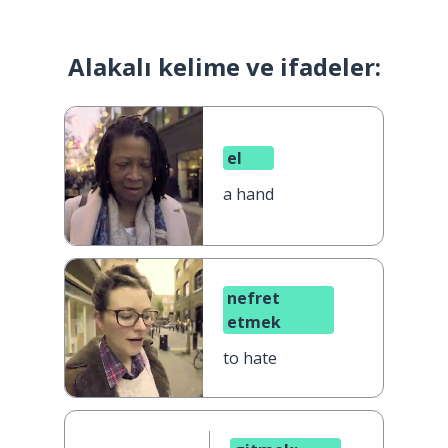
Alakalı kelime ve ifadeler:
el
a hand
nefret
etmek
to hate