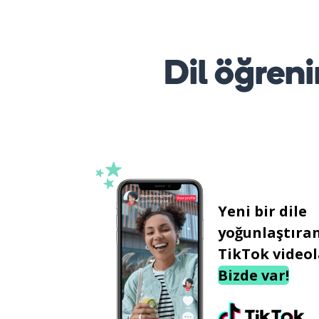
Dil öğreni
Yeni bir dile
yoğunlaştıra
TikTok videol
Bizde var!