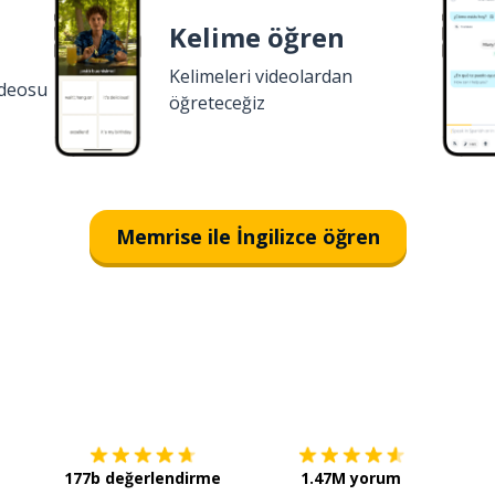
Kelime öğren
Kelimeleri videolardan
ideosu
öğreteceğiz
Memrise ile İngilizce öğren
İndirmek için
App Store
Şimdi 
177b değerlendirme
1.47M yorum