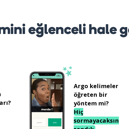
mini eğlenceli hale g
Argo kelimeler
n
öğreten bir
arı?
yöntem mi?
Hiç
sormayacaksın