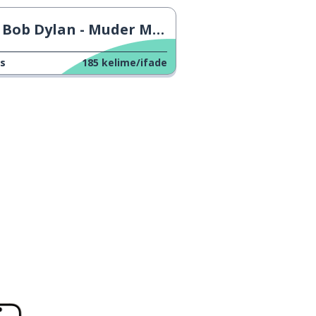
Bob Dylan - Muder Most Foul
s
185
kelime/ifade