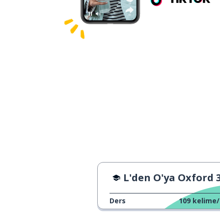
L'den O'ya Oxford 3000 - 
Ders
109
kelime/