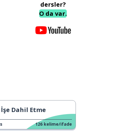
dersler?
O da var.
İşe Dahil Etme
s
126
kelime/ifade