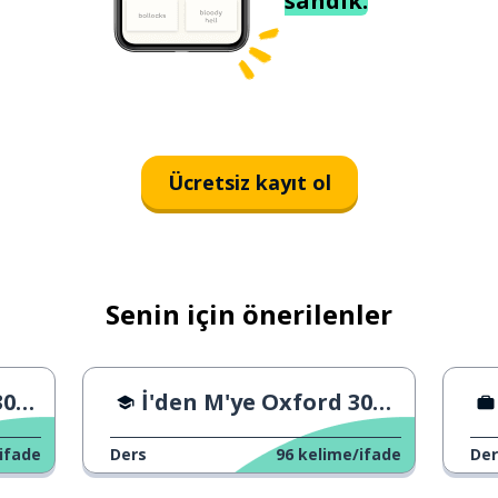
sandık.
Ücretsiz kayıt ol
Senin için önerilenler
A2
İ'den M'ye Oxford 3000 - B1
ifade
Ders
96
kelime/ifade
Der