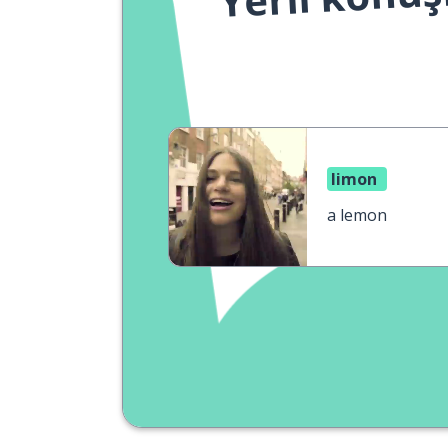
limon
a lemon