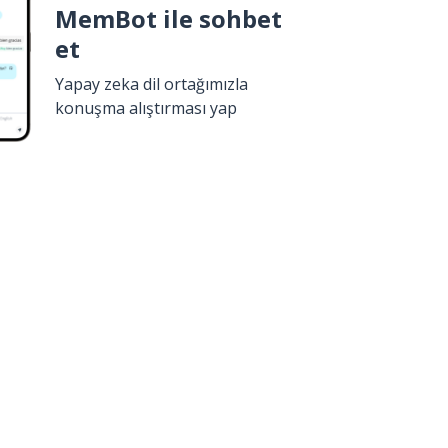
MemBot ile sohbet
et
Yapay zeka dil ortağımızla
konuşma alıştırması yap
İndir
Google Play