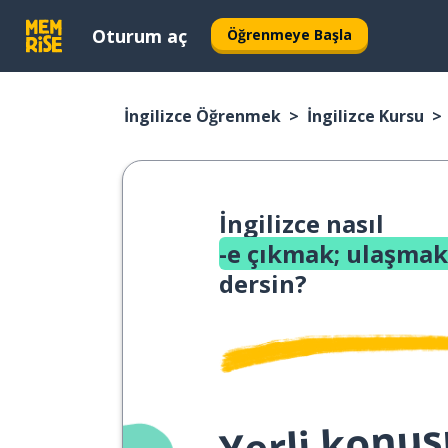
Oturum aç
Öğrenmeye Başla
İngilizce Öğrenmek
İngilizce Kursu
İngilizce nasıl
-e çıkmak; ulaşmak
dersin?
Yerli konuş