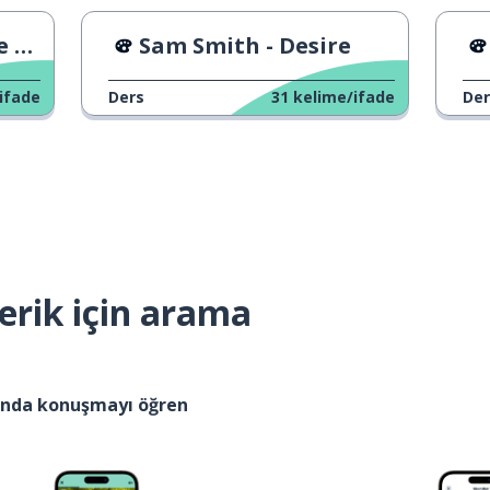
ur
Sam Smith - Desire
ifade
Ders
31
kelime/ifade
Der
erik için arama
kında konuşmayı öğren