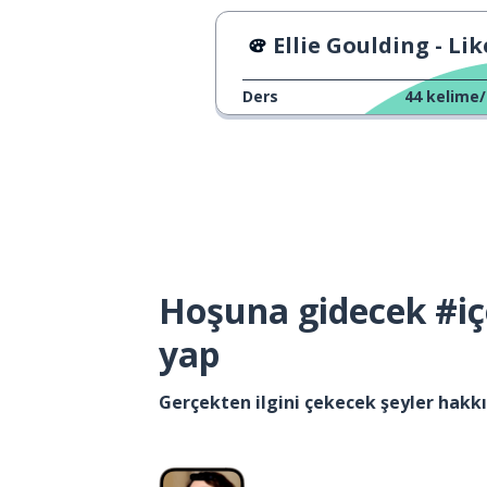
Ellie Goulding - Like a Savio
Ders
44
kelime/
Hoşuna gidecek #iç
yap
Gerçekten ilgini çekecek şeyler hak