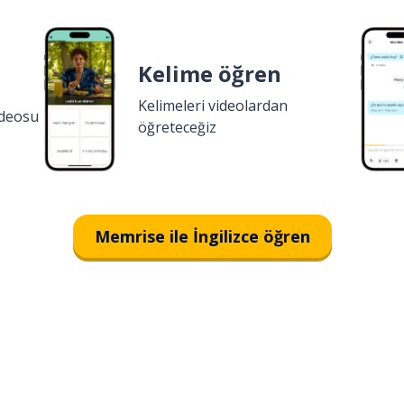
Kelime öğren
Kelimeleri videolardan
ideosu
öğreteceğiz
Memrise ile İngilizce öğren
İndirmek için
App Store
Şimdi 