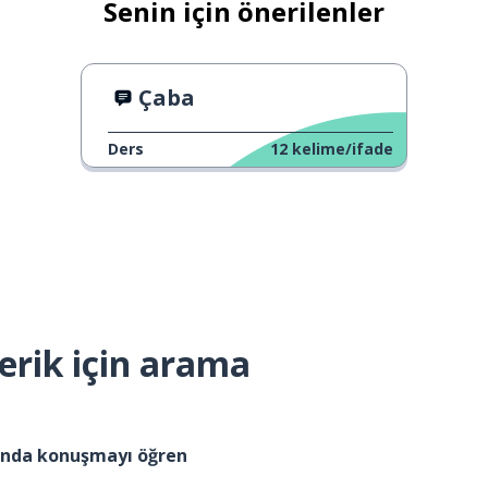
Senin için önerilenler
Çaba
Ders
12
kelime/ifade
erik için arama
kında konuşmayı öğren