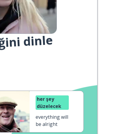
ğini dinle
her şey
düzelecek
everything will
be alright