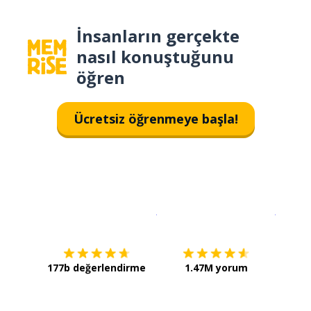
İnsanların gerçekte
nasıl konuştuğunu
öğren
Ücretsiz öğrenmeye başla!
İndirmek için
App Store
Şimdi İ
177b değerlendirme
1.47M yorum