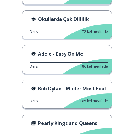
Okullarda Çok Dillilik
Ders
72
kelime/ifade
Adele - Easy On Me
Ders
86
kelime/ifade
Bob Dylan - Muder Most Foul
Ders
185
kelime/ifade
Pearly Kings and Queens