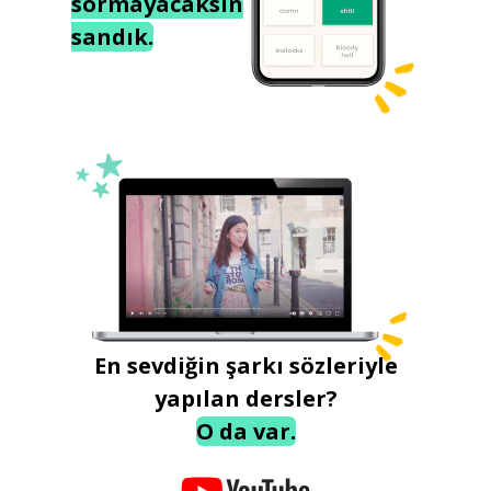
sormayacaksın
sandık.
En sevdiğin şarkı sözleriyle
yapılan dersler?
O da var.