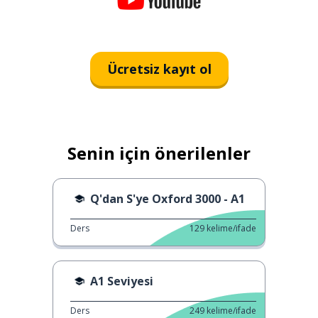
Ücretsiz kayıt ol
Senin için önerilenler
Q'dan S'ye Oxford 3000 - A1
Ders
129
kelime/ifade
A1 Seviyesi
Ders
249
kelime/ifade