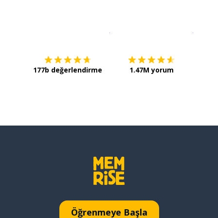
İndirmek için
App Store
Şimdi İ
177b değerlendirme
1.47M yorum
Öğrenmeye Başla