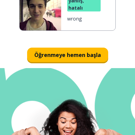
yanlış,
hatalı
wrong
Öğrenmeye hemen başla