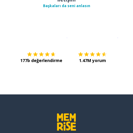
Başkaları da seni anlasın
İndirmek için
App Store
Şimdi İ
177b değerlendirme
1.47M yorum