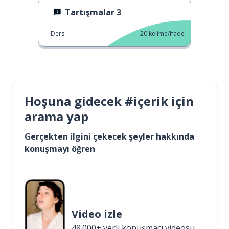
Tartışmalar 3
Ders
20
kelime/ifade
Hoşuna gidecek #içerik için
arama yap
Gerçekten ilgini çekecek şeyler hakkında
konuşmayı öğren
Video izle
48.000+ yerli konuşmacı videosu