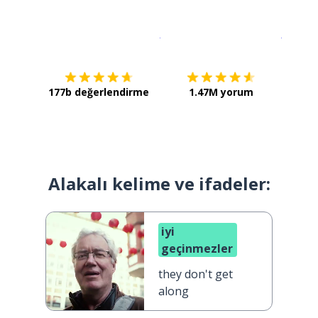
İndirmek için
App Store
Şimdi İ
177b değerlendirme
1.47M yorum
Alakalı kelime ve ifadeler:
iyi
geçinmezler
they don't get
along