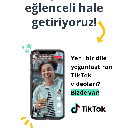
eğlenceli hale
getiriyoruz!
Yeni bir dile
yoğunlaştıran
TikTok
videoları?
Bizde var!