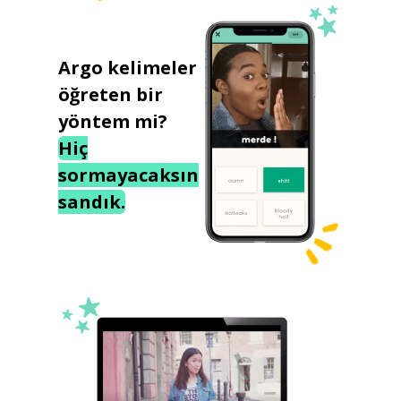
Argo kelimeler
öğreten bir
yöntem mi?
Hiç
sormayacaksın
sandık.