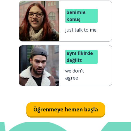
benimle
konuş
just talk to me
aynı fikirde
değiliz
we don't
agree
Öğrenmeye hemen başla