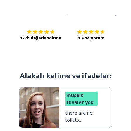
İndirmek için
App Store
Şimdi İ
177b değerlendirme
1.47M yorum
Alakalı kelime ve ifadeler:
müsait
tuvalet yok
there are no
toilets
available