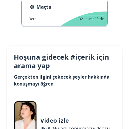
Maçta
Ders
32
kelime/ifade
Hoşuna gidecek #içerik için
arama yap
Gerçekten ilgini çekecek şeyler hakkında
konuşmayı öğren
Video izle
48.000+ yerli konuşmacı videosu