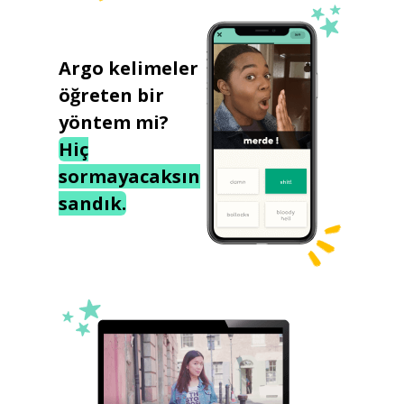
Argo kelimeler
öğreten bir
yöntem mi?
Hiç
sormayacaksın
sandık.