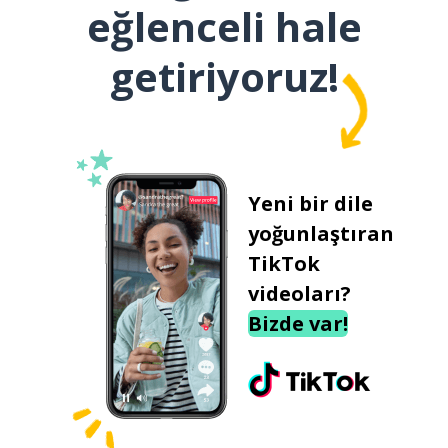
eğlenceli hale
getiriyoruz!
Yeni bir dile
yoğunlaştıran
TikTok
videoları?
Bizde var!