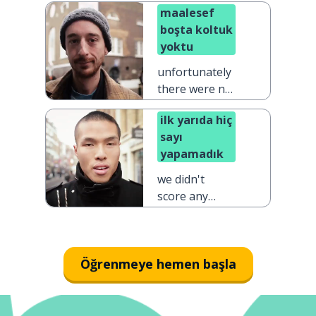
maalesef
boşta koltuk
yoktu
unfortunately
there were no
seats available
ilk yarıda hiç
sayı
yapamadık
we didn't
score any
points in the
first half
Öğrenmeye hemen başla