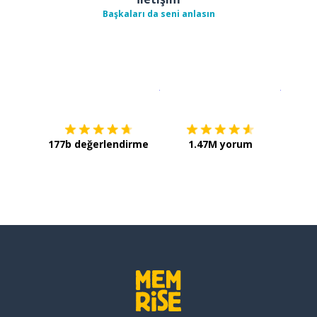
Başkaları da seni anlasın
İndirmek için
App Store
Şimdi İ
177b değerlendirme
1.47M yorum