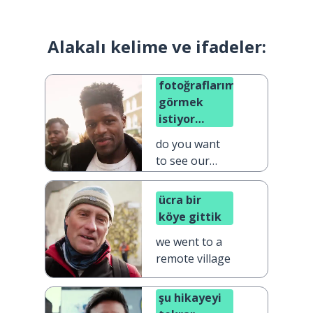
Alakalı kelime ve ifadeler:
fotoğraflarımızı
görmek
istiyor
musunuz?
do you want
to see our
photos?
ücra bir
köye gittik
we went to a
remote village
şu hikayeyi