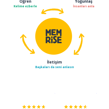
Öğren
Yoğunlaş
Kelime ezberle
İnsanları anla
İletişim
Başkaları da seni anlasın
İndirmek için
App Store
Şimdi İ