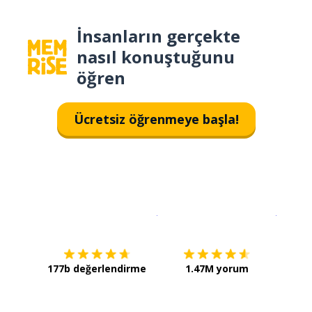
İnsanların gerçekte
nasıl konuştuğunu
öğren
Ücretsiz öğrenmeye başla!
İndirmek için
App Store
Şimdi İ
177b değerlendirme
1.47M yorum