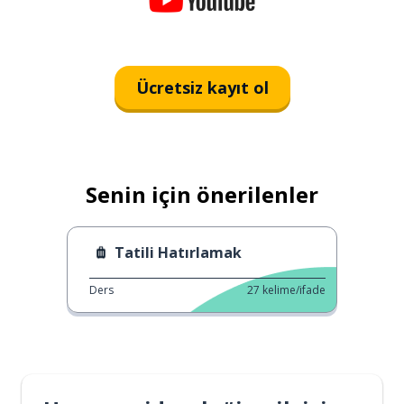
Ücretsiz kayıt ol
Senin için önerilenler
Tatili Hatırlamak
Ders
27
kelime/ifade