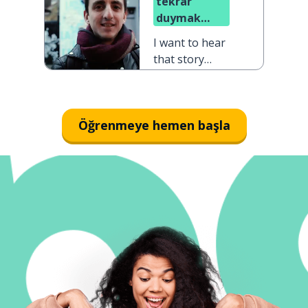
tekrar
duymak
istiyorum
I want to hear
that story
again
Öğrenmeye hemen başla