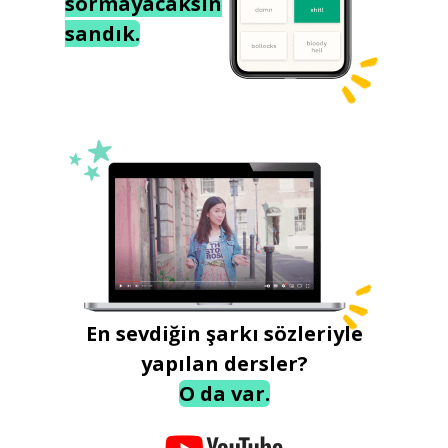
sormayacaksın
sandık.
En sevdiğin şarkı sözleriyle
yapılan dersler?
O da var.