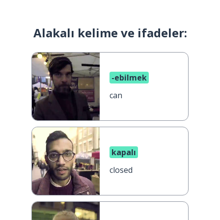
Alakalı kelime ve ifadeler:
-ebilmek
can
kapalı
closed