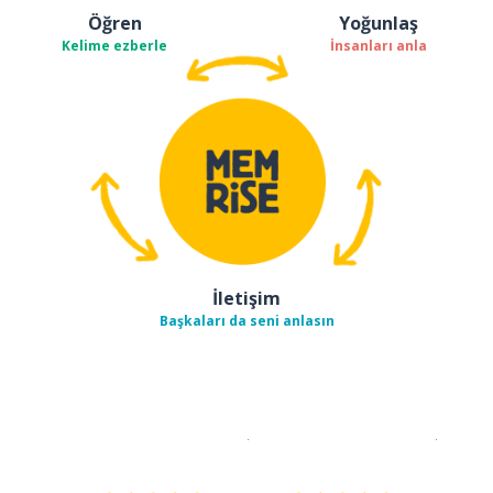
Öğren
Yoğunlaş
Kelime ezberle
İnsanları anla
İletişim
Başkaları da seni anlasın
İndirmek için
App Store
Şimdi İ