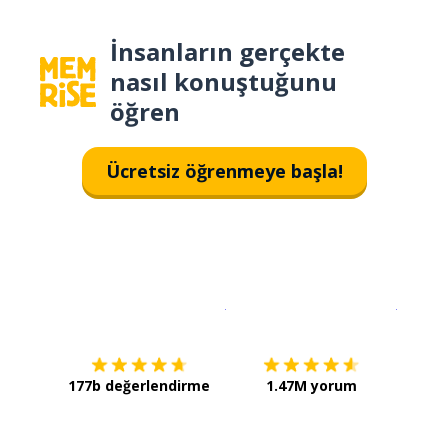
İnsanların gerçekte
nasıl konuştuğunu
öğren
Ücretsiz öğrenmeye başla!
İndirmek için
App Store
Şimdi İ
177b değerlendirme
1.47M yorum