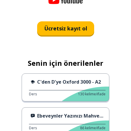
Ücretsiz kayıt ol
Senin için önerilenler
C'den D'ye Oxford 3000 - A2
Ders
130
kelime/ifade
Ebeveynler Yazınızı Mahvederse
Ders
86
kelime/ifade