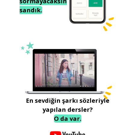
sormayacaksın
sandık.
En sevdiğin şarkı sözleriyle
yapılan dersler?
O da var.