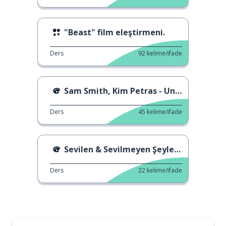
"Beast" film eleştirmeni.
Ders
92
kelime/ifade
Sam Smith, Kim Petras - Unholy
Ders
45
kelime/ifade
Sevilen & Sevilmeyen Şeyler 2
Ders
22
kelime/ifade